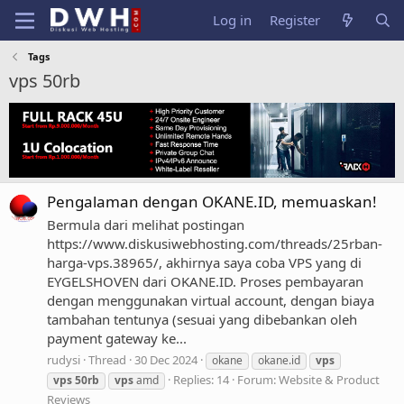
Log in
Register
Tags
vps 50rb
Pengalaman dengan OKANE.ID, memuaskan!
Bermula dari melihat postingan
https://www.diskusiwebhosting.com/threads/25rban-
harga-vps.38965/, akhirnya saya coba VPS yang di
EYGELSHOVEN dari OKANE.ID. Proses pembayaran
dengan menggunakan virtual account, dengan biaya
tambahan tentunya (sesuai yang dibebankan oleh
payment gateway ke...
rudysi
Thread
30 Dec 2024
okane
okane.id
vps
Replies: 14
Forum:
Website & Product
vps
50rb
vps
amd
Reviews