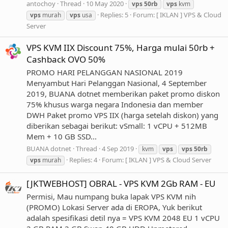
antochoy
Thread
10 May 2020
vps
50rb
vps
kvm
Replies: 5
Forum:
[ IKLAN ] VPS & Cloud
vps
murah
vps
usa
Server
VPS KVM IIX Discount 75%, Harga mulai 50rb +
Cashback OVO 50%
PROMO HARI PELANGGAN NASIONAL 2019
Menyambut Hari Pelanggan Nasional, 4 September
2019, BUANA dotnet memberikan paket promo diskon
75% khusus warga negara Indonesia dan member
DWH Paket promo VPS IIX (harga setelah diskon) yang
diberikan sebagai berikut: vSmall: 1 vCPU + 512MB
Mem + 10 GB SSD...
BUANA dotnet
Thread
4 Sep 2019
kvm
vps
vps
50rb
Replies: 4
Forum:
[ IKLAN ] VPS & Cloud Server
vps
murah
[JKTWEBHOST] OBRAL - VPS KVM 2Gb RAM - EU
Permisi, Mau numpang buka lapak VPS KVM nih
(PROMO) Lokasi Server ada di EROPA, Yuk berikut
adalah spesifikasi detil nya = VPS KVM 2048 EU 1 vCPU