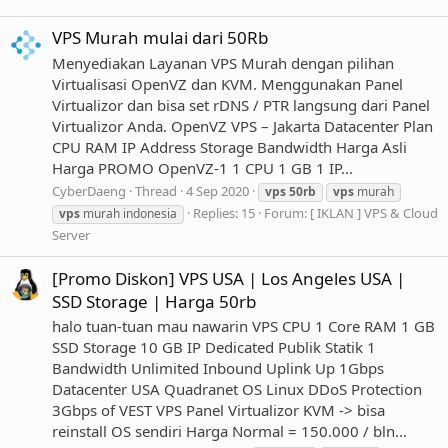
VPS Murah mulai dari 50Rb
Menyediakan Layanan VPS Murah dengan pilihan
Virtualisasi OpenVZ dan KVM. Menggunakan Panel
Virtualizor dan bisa set rDNS / PTR langsung dari Panel
Virtualizor Anda. OpenVZ VPS – Jakarta Datacenter Plan
CPU RAM IP Address Storage Bandwidth Harga Asli
Harga PROMO OpenVZ-1 1 CPU 1 GB 1 IP...
CyberDaeng
Thread
4 Sep 2020
vps
50rb
vps
murah
Replies: 15
Forum:
[ IKLAN ] VPS & Cloud
vps
murah indonesia
Server
[Promo Diskon] VPS USA | Los Angeles USA |
SSD Storage | Harga 50rb
halo tuan-tuan mau nawarin VPS CPU 1 Core RAM 1 GB
SSD Storage 10 GB IP Dedicated Publik Statik 1
Bandwidth Unlimited Inbound Uplink Up 1Gbps
Datacenter USA Quadranet OS Linux DDoS Protection
3Gbps of VEST VPS Panel Virtualizor KVM -> bisa
reinstall OS sendiri Harga Normal = 150.000 / bln...