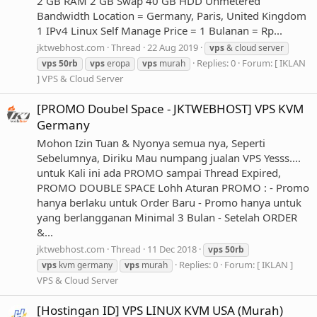
2 GB RAM 2 GB Swap 40 GB HDD Unmetered
Bandwidth Location = Germany, Paris, United Kingdom
1 IPv4 Linux Self Manage Price = 1 Bulanan = Rp...
jktwebhost.com
Thread
22 Aug 2019
vps
& cloud server
Replies: 0
Forum:
[ IKLAN
vps
50rb
vps
eropa
vps
murah
] VPS & Cloud Server
[PROMO Doubel Space - JKTWEBHOST] VPS KVM
Germany
Mohon Izin Tuan & Nyonya semua nya, Seperti
Sebelumnya, Diriku Mau numpang jualan VPS Yesss....
untuk Kali ini ada PROMO sampai Thread Expired,
PROMO DOUBLE SPACE Lohh Aturan PROMO : - Promo
hanya berlaku untuk Order Baru - Promo hanya untuk
yang berlangganan Minimal 3 Bulan - Setelah ORDER
&...
jktwebhost.com
Thread
11 Dec 2018
vps
50rb
Replies: 0
Forum:
[ IKLAN ]
vps
kvm germany
vps
murah
VPS & Cloud Server
[Hostingan ID] VPS LINUX KVM USA (Murah)