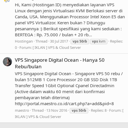
Hi, Kami (Hostingan ID) menyediakan layanan VPS
Linux dengan jenis Virtualisasi KVM Berlokasi server di
Canda, USA. Menggunakan Processor Intel Xeon E5 dan
panel VPS Virtualizor. Keren bukan ? Ditunggu
pesanannya :) Berikut spesifikasi yang kami sediakan :
BERTEGA : Rp. 75.000 / bulan + 20 rb...
Hostingan
Thread
30 Jul 2017
Replies:
vps
50rb
vps
kvm
0
Forum:
[ IKLAN ] VPS & Cloud Server
VPS Singapore Digital Ocean - Hanya 50
Rebu/bulan
VPS Singapore Digital Ocean - Singapore VPS 50 rebu /
bulan 512MB 1 Core Processor 20 GB SSD Disk 1TB
Transfer Speed 1Gbit Optional Cpanel Directadmin
(Active dalam waktu 60 menit dari konfirmasi
pembayaran telah diterima)
http://portal.maestro.co.id/cart.php?a=add&pid=8
maestro
Thread
13 Nov 2016
Replies: 8
Forum:
[
vps
50rb
IKLAN ] VPS & Cloud Server