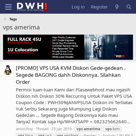
Log in
Register
Tags
vps amerima
[PROMO] VPS USA KVM Diskon Gede-gedean .
Segede BAGONG dahh Diskonnya. Silahkan
Order
Permisi tuan-tuan Kami dari Plasawebhost mau ngasih
Diskon nih Diskon 30% Reccuring Untuk Paket VPS USA
Coupon Code : PWH30%JANVPSUSA Diskon ini Terbatas
Yuk Serbu Sekarang Juga Mumpung Lagi Diskon
Gede2an ... Segede Bagong Diskonnya Kalo mau
Tanya2 Kontak saja Hp/WHATSAPP = 082325662640...
antochoy
Thread
23 Jan 2019
vps
amerima
vps
kvm
Replies: 1
Forum:
[ IKLAN ]
vps
linux
vps
usa
vps
windows