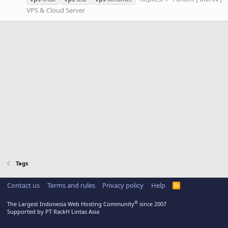
VPS & Cloud Server
Tags
Contact us
Terms and rules
Privacy policy
Help
R
S
S
®
The Largest Indonesia Web Hosting Community
since 2007
Supported by PT RackH Lintas Asia