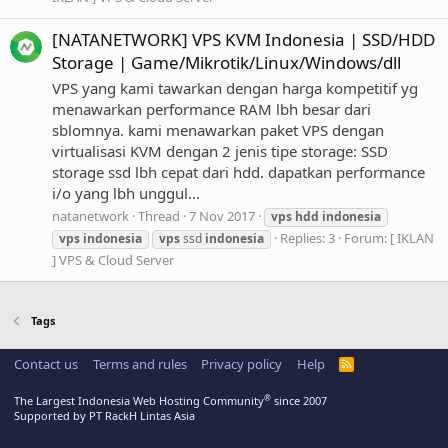
[NATANETWORK] VPS KVM Indonesia | SSD/HDD
Storage | Game/Mikrotik/Linux/Windows/dll
VPS yang kami tawarkan dengan harga kompetitif yg
menawarkan performance RAM lbh besar dari
sblomnya. kami menawarkan paket VPS dengan
virtualisasi KVM dengan 2 jenis tipe storage: SSD
storage ssd lbh cepat dari hdd. dapatkan performance
i/o yang lbh unggul...
natanetwork
Thread
7 Nov 2017
vps
hdd
indonesia
Replies: 3
Forum:
[ IKLAN
vps
indonesia
vps
ssd
indonesia
] VPS & Cloud Server
Tags
Contact us
Terms and rules
Privacy policy
Help
R
S
S
®
The Largest Indonesia Web Hosting Community
since 2007
Supported by PT RackH Lintas Asia