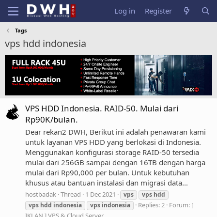
Log in
Register
Tags
vps hdd indonesia
VPS HDD Indonesia. RAID-50. Mulai dari
Rp90K/bulan.
Dear rekan2 DWH, Berikut ini adalah penawaran kami
untuk layanan VPS HDD yang berlokasi di Indonesia.
Menggunakan konfigurasi storage RAID-50 tersedia
mulai dari 256GB sampai dengan 16TB dengan harga
mulai dari Rp90,000 per bulan. Untuk kebutuhan
khusus atau bantuan instalasi dan migrasi data...
hostbadak
Thread
1 Dec 2021
vps
vps
hdd
Replies: 2
Forum:
[
vps
hdd
indonesia
vps
indonesia
IKLAN ] VPS & Cloud Server