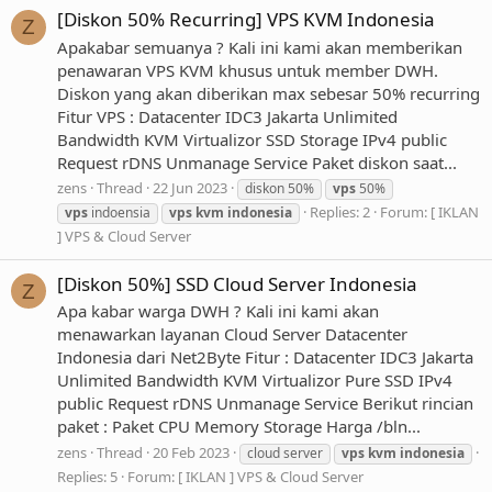
[Diskon 50% Recurring] VPS KVM Indonesia
Z
Apakabar semuanya ? Kali ini kami akan memberikan
penawaran VPS KVM khusus untuk member DWH.
Diskon yang akan diberikan max sebesar 50% recurring
Fitur VPS : Datacenter IDC3 Jakarta Unlimited
Bandwidth KVM Virtualizor SSD Storage IPv4 public
Request rDNS Unmanage Service Paket diskon saat...
zens
Thread
22 Jun 2023
diskon 50%
vps
50%
Replies: 2
Forum:
[ IKLAN
vps
indoensia
vps
kvm
indonesia
] VPS & Cloud Server
[Diskon 50%] SSD Cloud Server Indonesia
Z
Apa kabar warga DWH ? Kali ini kami akan
menawarkan layanan Cloud Server Datacenter
Indonesia dari Net2Byte Fitur : Datacenter IDC3 Jakarta
Unlimited Bandwidth KVM Virtualizor Pure SSD IPv4
public Request rDNS Unmanage Service Berikut rincian
paket : Paket CPU Memory Storage Harga /bln...
zens
Thread
20 Feb 2023
cloud server
vps
kvm
indonesia
Replies: 5
Forum:
[ IKLAN ] VPS & Cloud Server