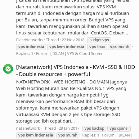
dan murah, kami menawarkan solusi VPS KVM
termurah di Indonesia dengan harga mulai 40ribuan
per Bulan, tanpa minimum order. Budget VPS yang
kami tawarkan menggunakan pilihan sistem operasi
linux sesuai kebutuhan, mulai dari CentOS, Debian...
FlazzNetworks
Thread
22 Nov 2018
budget
vps
vps
indonesia
vps
kvm
indonesia
vps
linux
vps
murah
Replies: 1
Forum:
[ IKLAN ] VPS & Cloud Server
[Natanetwork] VPS Indonesia - KVM - SSD & HDD
- Double resources + powerful
NATANETWORK - WEB HOSTING - DOMAIN Jagonya
Web Hosting Murah dan Berkualitas No.1 VPS yang
kami tawarkan dengan harga kompetitif yg
menawarkan performance RAM lbh besar dari
sblomnya. kami menawarkan paket VPS dengan
virtualisasi KVM dengan 2 jenis tipe storage: SSD
storage ssd lbh cepat dari...
natanetwork
Thread
29 Jan 2017
vps
backup
vps
cpanel
Replies: 1
Forum:
[ IKLAN ]
vps
kvm
indonesia
vps
murah