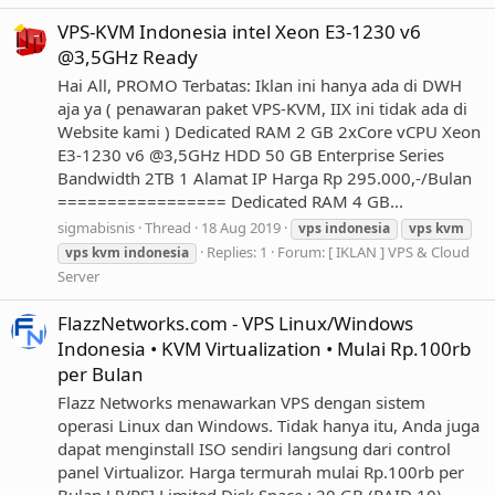
VPS-KVM Indonesia intel Xeon E3-1230 v6
@3,5GHz Ready
Hai All, PROMO Terbatas: Iklan ini hanya ada di DWH
aja ya ( penawaran paket VPS-KVM, IIX ini tidak ada di
Website kami ) Dedicated RAM 2 GB 2xCore vCPU Xeon
E3-1230 v6 @3,5GHz HDD 50 GB Enterprise Series
Bandwidth 2TB 1 Alamat IP Harga Rp 295.000,-/Bulan
================= Dedicated RAM 4 GB...
sigmabisnis
Thread
18 Aug 2019
vps
indonesia
vps
kvm
Replies: 1
Forum:
[ IKLAN ] VPS & Cloud
vps
kvm
indonesia
Server
FlazzNetworks.com - VPS Linux/Windows
Indonesia • KVM Virtualization • Mulai Rp.100rb
per Bulan
Flazz Networks menawarkan VPS dengan sistem
operasi Linux dan Windows. Tidak hanya itu, Anda juga
dapat menginstall ISO sendiri langsung dari control
panel Virtualizor. Harga termurah mulai Rp.100rb per