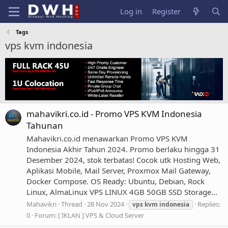
Log in
Register
Tags
vps kvm indonesia
mahavikri.co.id - Promo VPS KVM Indonesia
Tahunan
Mahavikri.co.id menawarkan Promo VPS KVM
Indonesia Akhir Tahun 2024. Promo berlaku hingga 31
Desember 2024, stok terbatas! Cocok utk Hosting Web,
Aplikasi Mobile, Mail Server, Proxmox Mail Gateway,
Docker Compose. OS Ready: Ubuntu, Debian, Rock
Linux, AlmaLinux VPS LINUX 4GB 50GB SSD Storage...
Mahavikri
Thread
28 Nov 2024
Replies:
vps
kvm
indonesia
0
Forum:
[ IKLAN ] VPS & Cloud Server