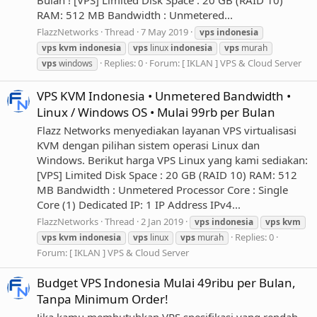
Bulan ! [VPS] Limited Disk Space : 20 GB (RAID 10)
RAM: 512 MB Bandwidth : Unmetered...
FlazzNetworks
Thread
7 May 2019
vps
indonesia
vps
kvm
indonesia
vps
linux
indonesia
vps
murah
Replies: 0
Forum:
[ IKLAN ] VPS & Cloud Server
vps
windows
VPS KVM Indonesia • Unmetered Bandwidth •
Linux / Windows OS • Mulai 99rb per Bulan
Flazz Networks menyediakan layanan VPS virtualisasi
KVM dengan pilihan sistem operasi Linux dan
Windows. Berikut harga VPS Linux yang kami sediakan:
[VPS] Limited Disk Space : 20 GB (RAID 10) RAM: 512
MB Bandwidth : Unmetered Processor Core : Single
Core (1) Dedicated IP: 1 IP Address IPv4...
FlazzNetworks
Thread
2 Jan 2019
vps
indonesia
vps
kvm
Replies: 0
vps
kvm
indonesia
vps
linux
vps
murah
Forum:
[ IKLAN ] VPS & Cloud Server
Budget VPS Indonesia Mulai 49ribu per Bulan,
Tanpa Minimum Order!
Jika kamu membutuhkan VPS spesifikasi yang rendah