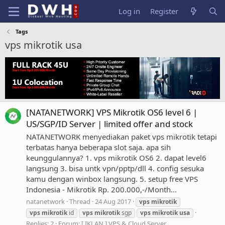
Log in
Register
Tags
vps mikrotik usa
[NATANETWORK] VPS Mikrotik OS6 level 6 |
US/SGP/ID Server | limited offer and stock
NATANETWORK menyediakan paket vps mikrotik tetapi
terbatas hanya beberapa slot saja. apa sih
keunggulannya? 1. vps mikrotik OS6 2. dapat level6
langsung 3. bisa untk vpn/pptp/dll 4. config sesuka
kamu dengan winbox langsung. 5. setup free VPS
Indonesia - Mikrotik Rp. 200.000,-/Month...
natanetwork
Thread
24 Aug 2017
vps
mikrotik
vps
mikrotik
id
vps
mikrotik
sgp
vps
mikrotik
usa
Replies: 2
Forum:
[ IKLAN ] VPS & Cloud Server