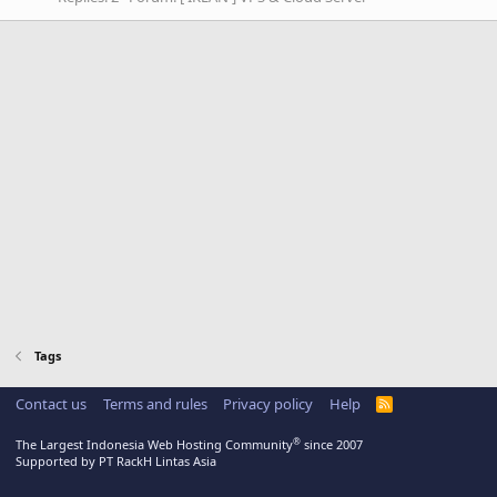
Tags
Contact us
Terms and rules
Privacy policy
Help
R
S
S
®
The Largest Indonesia Web Hosting Community
since 2007
Supported by PT RackH Lintas Asia