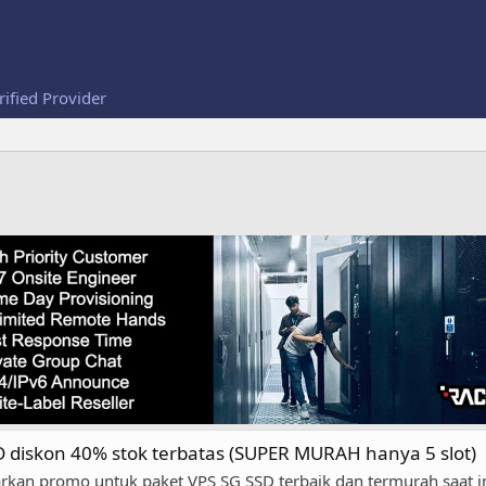
rified Provider
 diskon 40% stok terbatas (SUPER MURAH hanya 5 slot)
kan promo untuk paket VPS SG SSD terbaik dan termurah saat 