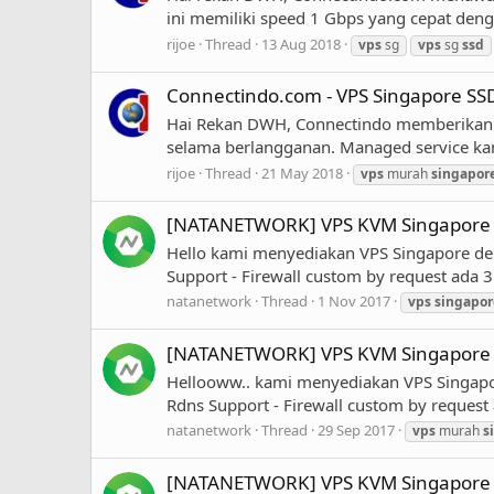
ini memiliki speed 1 Gbps yang cepat deng
rijoe
Thread
13 Aug 2018
vps
sg
vps
sg
ssd
Connectindo.com - VPS Singapore SSD
Hai Rekan DWH, Connectindo memberikan p
selama berlangganan. Managed service kam
rijoe
Thread
21 May 2018
vps
murah
singapor
[NATANETWORK] VPS KVM Singapore | 
Hello kami menyediakan VPS Singapore deng
Support - Firewall custom by request ada 
natanetwork
Thread
1 Nov 2017
vps
singapor
[NATANETWORK] VPS KVM Singapore | 
Hellooww.. kami menyediakan VPS Singapor
Rdns Support - Firewall custom by request
natanetwork
Thread
29 Sep 2017
vps
murah
s
[NATANETWORK] VPS KVM Singapore - S