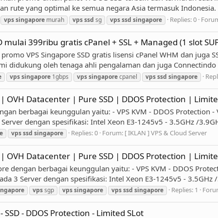
an rute yang optimal ke semua negara Asia termasuk Indonesia. 
Replies: 0
Foru
vps
singapore
murah
vps
ssd
sg
vps
ssd
singapore
 mulai 399ribu gratis cPanel + SSL + Managed (1 slot 
romo VPS Singapore SSD gratis lisensi cPanel WHM dan juga SSL
i didukung oleh tenaga ahli pengalaman dan juga Connectindo me
Repl
e
vps
singapore
1gbps
vps
singapore
cpanel
vps
ssd
singapore
OVH Datacenter | Pure SSD | DDOS Protection | Limite
an berbagai keunggulan yaitu: - VPS KVM - DDOS Protection - Vi
3 Server dengan spesifikasi: Intel Xeon E3-1245v5 - 3.5GHz /3.
Replies: 0
Forum:
[ IKLAN ] VPS & Cloud Server
e
vps
ssd
singapore
OVH Datacenter | Pure SSD | DDOS Protection | Limite
e dengan berbagai keunggulan yaitu: - VPS KVM - DDOS Protectio
 ada 3 Server dengan spesifikasi: Intel Xeon E3-1245v5 - 3.5GHz
Replies: 1
Foru
ingapore
vps
sgp
vps
singapore
vps
ssd
singapore
SD - DDOS Protection - Limited SLot