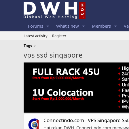
Forums
What's new
Members
Ve
Latest activity
Register
Tags
vps ssd singapore
Connectindo.com - VPS Singapore SSD
Hai rekan DWH, Connectindo.com menawar