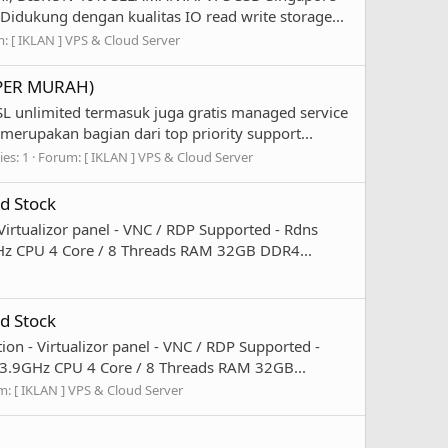
Didukung dengan kualitas IO read write storage...
m:
[ IKLAN ] VPS & Cloud Server
SUPER MURAH)
 unlimited termasuk juga gratis managed service
rupakan bagian dari top priority support...
ies: 1
Forum:
[ IKLAN ] VPS & Cloud Server
d Stock
rtualizor panel - VNC / RDP Supported - Rdns
9GHz CPU 4 Core / 8 Threads RAM 32GB DDR4...
d Stock
n - Virtualizor panel - VNC / RDP Supported -
 /3.9GHz CPU 4 Core / 8 Threads RAM 32GB...
m:
[ IKLAN ] VPS & Cloud Server