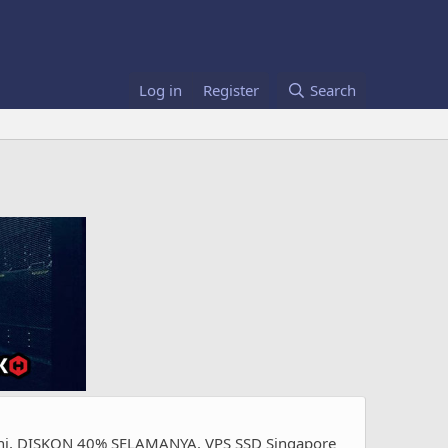
Log in
Register
Search
ini, DISKON 40% SELAMANYA. VPS SSD Singapore