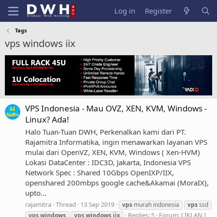
Log in
Register
Tags
vps windows iix
VPS Indonesia - Mau OVZ, XEN, KVM, Windows -
Linux? Ada!
Halo Tuan-Tuan DWH, Perkenalkan kami dari PT.
Rajamitra Informatika, ingin menawarkan layanan VPS
mulai dari OpenVZ, XEN, KVM, Windows ( Xen-HVM)
Lokasi DataCenter : IDC3D, Jakarta, Indonesia VPS
Network Spec : Shared 10Gbps OpenIXP/IIX,
openshared 200mbps google cache&Akamai (MoraIX),
upto...
rajamitra
Thread
13 Sep 2019
vps
murah indonesia
vps
ssd
Replies: 5
Forum:
[ IKLAN ]
vps
windows
vps
windows
iix