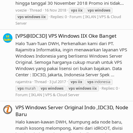
hingga tanggal 30 November 2018 Promo ini tidak...
voezie
Thread
16 Nov 2018
vps
iix
vps
windows
Replies: 0
Forum:
[ IKLAN ] VPS & Cloud
vps
windows
iix
Server
[VPS@IDC3D] VPS Windows IIX Oke Banget
Halo Tuan-Tuan DWH, Perkenalkan kami dari PT.
Rajamitra Informatika, ingin menawarkan layanan VPS
Windows Indonesia yang berlisensi Windows Server
Original. Semoga harganya cukup murah untuk VPS
Windows yang pakai lisensi ori bukan bajakan. Data
Center : IDC3D, Jakarta, Indonesia Server Spek ...
rajamitra
Thread
3 Jul 2017
vps
iix
vps
indonesia
Replies: 0
vps
murah
vps
windows
vps
windows
iix
Forum:
[ IKLAN ] VPS & Cloud Server
VPS Windows Server Original Indo ,IDC3D, Node
Baru
Halo kawan-kawan DWH, Mumpung ada node baru,
masih kosong melompong, Kami dari idROOT, divisi