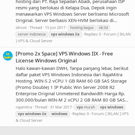
hosting dari PT. Raja Sepadan Abadi, perusahaan ISP
resmi yang berlokasi di Kelapa Dua, Depok ingin
menawarkan VPS Windows Server berlisensi Microsoft
Original. Server berbasis XEN-HVM berlokasi di...
idroot
Thread
15 Jun 2017
hosting bagus
idc3d
Replies: 0
Forum:
[ IKLAN
server indonesia
vps
windows
iix
] VPS & Cloud Server
[Promo 2x Space] VPS Windows IIX - Free
License Windows Original
Halo kawan-kawan DWH, Tanpa panjang lebar, berikut
daftar paket VPS Windows Indonesia dari RajaMitra
Hosting. WIN-S 2 vCPU 1 GB RAM 60 GB SAS Storage
(Promo Double) 1 IP Public Win Server 2008 R2
Enterprise Original Unmetered Bandwidth Harga Rp.
300.000/bulan WIN-M 2 vCPU 2 GB RAM 80 GB SAS...
rajamitra
Thread
31 Mar 2017
vps
murah
vps
windows
Replies: 0
Forum:
[ IKLAN ] VPS
vps
windows
iix
windows
& Cloud Server