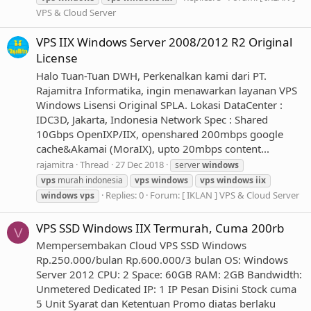
VPS & Cloud Server
VPS IIX Windows Server 2008/2012 R2 Original
License
Halo Tuan-Tuan DWH, Perkenalkan kami dari PT.
Rajamitra Informatika, ingin menawarkan layanan VPS
Windows Lisensi Original SPLA. Lokasi DataCenter :
IDC3D, Jakarta, Indonesia Network Spec : Shared
10Gbps OpenIXP/IIX, openshared 200mbps google
cache&Akamai (MoraIX), upto 20mbps content...
rajamitra
Thread
27 Dec 2018
server
windows
vps
murah indonesia
vps
windows
vps
windows
iix
Replies: 0
Forum:
[ IKLAN ] VPS & Cloud Server
windows
vps
VPS SSD Windows IIX Termurah, Cuma 200rb
V
Mempersembakan Cloud VPS SSD Windows
Rp.250.000/bulan Rp.600.000/3 bulan OS: Windows
Server 2012 CPU: 2 Space: 60GB RAM: 2GB Bandwidth:
Unmetered Dedicated IP: 1 IP Pesan Disini Stock cuma
5 Unit Syarat dan Ketentuan Promo diatas berlaku