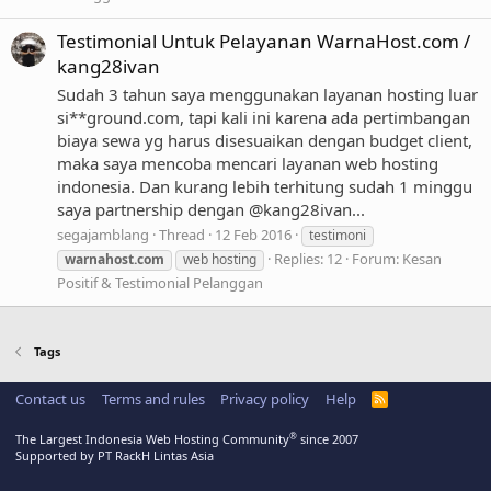
Testimonial Untuk Pelayanan WarnaHost.com /
kang28ivan
Sudah 3 tahun saya menggunakan layanan hosting luar
si**ground.com, tapi kali ini karena ada pertimbangan
biaya sewa yg harus disesuaikan dengan budget client,
maka saya mencoba mencari layanan web hosting
indonesia. Dan kurang lebih terhitung sudah 1 minggu
saya partnership dengan @kang28ivan...
segajamblang
Thread
12 Feb 2016
testimoni
Replies: 12
Forum:
Kesan
warnahost.com
web hosting
Positif & Testimonial Pelanggan
Tags
Contact us
Terms and rules
Privacy policy
Help
R
S
S
®
The Largest Indonesia Web Hosting Community
since 2007
Supported by PT RackH Lintas Asia