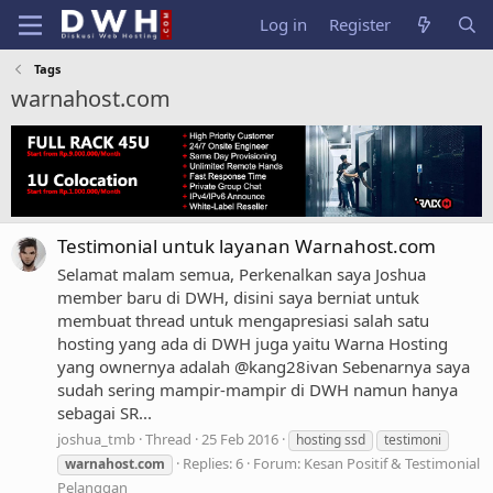
Log in
Register
Tags
warnahost.com
Testimonial untuk layanan Warnahost.com
Selamat malam semua, Perkenalkan saya Joshua
member baru di DWH, disini saya berniat untuk
membuat thread untuk mengapresiasi salah satu
hosting yang ada di DWH juga yaitu Warna Hosting
yang ownernya adalah @kang28ivan Sebenarnya saya
sudah sering mampir-mampir di DWH namun hanya
sebagai SR...
joshua_tmb
Thread
25 Feb 2016
hosting ssd
testimoni
Replies: 6
Forum:
Kesan Positif & Testimonial
warnahost.com
Pelanggan