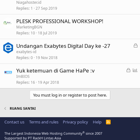
Niagahoster.id
Replies
1
27 Sep 2019
PLESK PROFESSIONAL WORKSHOP!
MarketingBGN
Replies
10
18 Jul 2019
L
Undangan Exabytes Digital Day ke -27
o
exabytes-id
Replies
0
19 Nov 2018
c
k
L
P
Yuk ketemuan di Game HaPe :v
e
o
o
ImBIOS
d
Replies
16
19 Apr 2018
c
l
k
l
You must log in or register to post here.
e
d
RUANG SANTAI
Contact us
Terms and rules
Privacy policy
Help
R
S
S
®
The Largest Indonesia Web Hosting Community
since 2007
Supported by PT RackH Lintas Asia