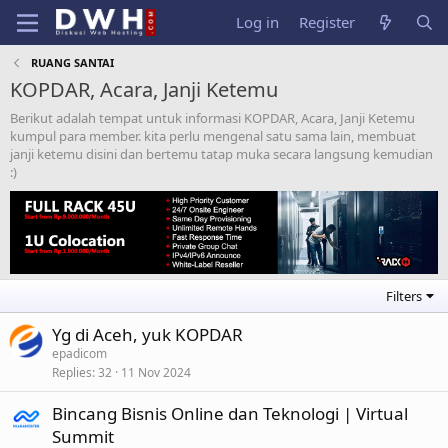
Log in
Register
RUANG SANTAI
KOPDAR, Acara, Janji Ketemu
Berikut adalah tempat untuk informasi KOPDAR, Acara, Janji Ketemu
kumpul para member. kita perlu mengenal satu sama lain, membuat
janji ketemu disini dan bertemu tatap muka secara langsung kemudian
:)
Filters
Yg di Aceh, yuk KOPDAR
epadicom
Replies
32
11 Nov 2024
Bincang Bisnis Online dan Teknologi | Virtual
Summit