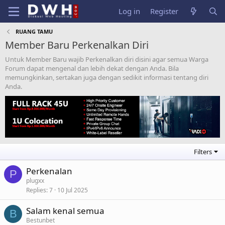
Log in
Register
RUANG TAMU
Member Baru Perkenalkan Diri
Untuk Member Baru wajib Perkenalkan diri disini agar semua Warga
Forum dapat mengenal dan lebih dekat dengan Anda. Bila
memungkinkan, sertakan juga dengan sedikit informasi tentang diri
Anda.
Filters
Perkenalan
P
plugxx
Replies
7
10 Jul 2025
Salam kenal semua
B
Bestunbet