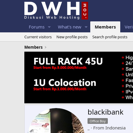
Forums
What's new
Members
Veri
Current visitors
New profile posts
Search profile posts
Members
blackibank
Office Boy
_
·
From
Indonesia