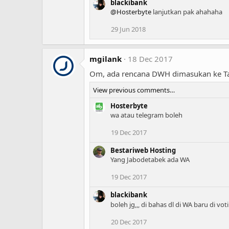
o
blackibank
n
@Hosterbyte
lanjutkan pak ahahaha
s
:
29 Jun 2018
mgilank
18 Dec 2017
Om, ada rencana DWH dimasukan ke Tap
View previous comments…
Hosterbyte
wa atau telegram boleh
19 Dec 2017
Bestariweb Hosting
Yang Jabodetabek ada WA
19 Dec 2017
blackibank
boleh jg,,, di bahas dl di WA baru di vo
20 Dec 2017