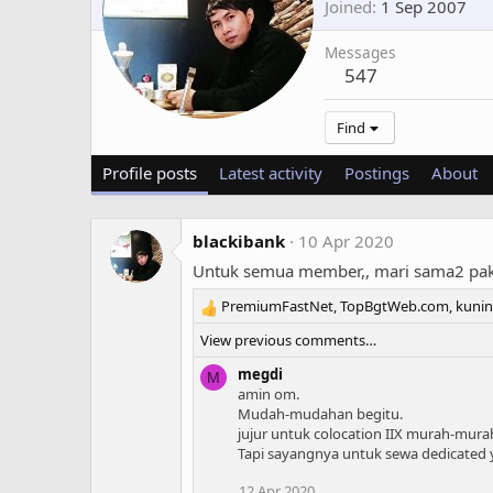
Joined
1 Sep 2007
Messages
547
Find
Profile posts
Latest activity
Postings
About
blackibank
10 Apr 2020
Untuk semua member,, mari sama2 pakai
PremiumFastNet
,
TopBgtWeb.com
,
kuni
R
e
View previous comments…
a
c
megdi
M
t
amin om.
i
Mudah-mudahan begitu.
o
jujur untuk colocation IIX murah-murah
n
Tapi sayangnya untuk sewa dedicated
s
12 Apr 2020
: