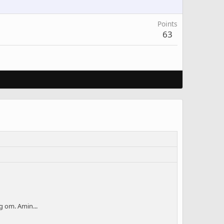
Points
63
 om. Amin...