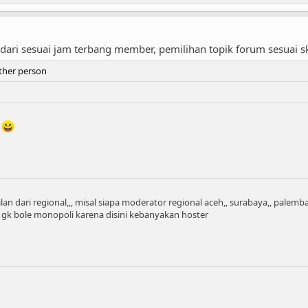
ari sesuai jam terbang member, pemilihan topik forum sesuai ski
ther person
u
lan dari regional,,, misal siapa moderator regional aceh,, surabaya,, palemba
, gk bole monopoli karena disini kebanyakan hoster