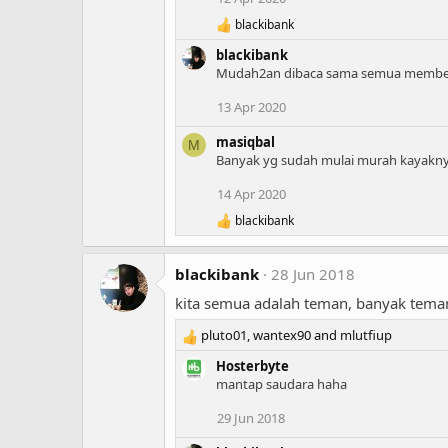
blackibank
R
e
blackibank
a
Mudah2an dibaca sama semua member ve
c
t
13 Apr 2020
i
o
masiqbal
n
M
s
Banyak yg sudah mulai murah kayaknya
:
14 Apr 2020
blackibank
R
e
a
blackibank
28 Jun 2018
c
t
kita semua adalah teman, banyak tema
i
o
pluto01
,
wantex90
and
mlutfiup
n
R
s
e
Hosterbyte
:
a
mantap saudara haha
c
t
29 Jun 2018
i