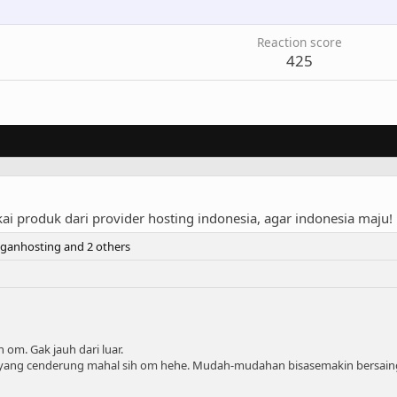
Reaction score
425
 produk dari provider hosting indonesia, agar indonesia maju!
nganhosting
and 2 others
 om. Gak jauh dari luar.
 yang cenderung mahal sih om hehe. Mudah-mudahan bisasemakin bersaing