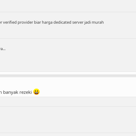
rified provider biar harga dedicated server jadi murah
...
n banyak rezeki