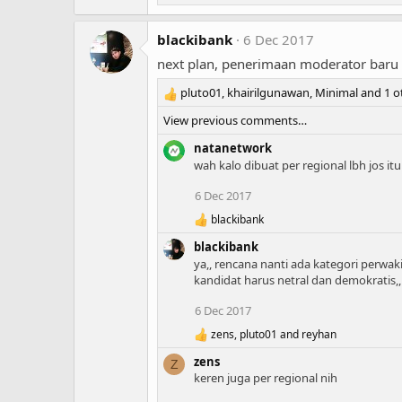
blackibank
6 Dec 2017
next plan, penerimaan moderator baru d
pluto01
,
khairilgunawan
,
Minimal
and 1 o
R
e
View previous comments…
a
c
natanetwork
t
wah kalo dibuat per regional lbh jos it
i
6 Dec 2017
o
n
blackibank
R
s
e
:
blackibank
a
ya,, rencana nanti ada kategori perwaki
c
kandidat harus netral dan demokratis,
t
i
6 Dec 2017
o
n
zens
,
pluto01
and
reyhan
s
R
:
e
zens
Z
a
keren juga per regional nih
c
t