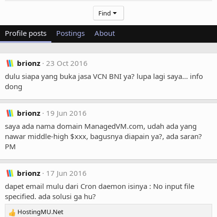
Find
Profile posts
Postings
About
brionz
23 Oct 2016
dulu siapa yang buka jasa VCN BNI ya? lupa lagi saya... info
dong
brionz
19 Jun 2016
saya ada nama domain ManagedVM.com, udah ada yang
nawar middle-high $xxx, bagusnya diapain ya?, ada saran?
PM
brionz
17 Jun 2016
dapet email mulu dari Cron daemon isinya : No input file
specified. ada solusi ga hu?
HostingMU.Net
R