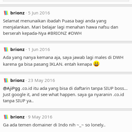
e
a
brionz
5 Jun 2016
c
t
Selamat menunaikan ibadah Puasa bagi anda yang
i
menjalankan. Mari belajar lagi menahan hawa nafsu dan
o
berserah kepada-Nya #BRIONZ #DWH
n
s
:
brionz
1 Jun 2016
Ada yang nanya kemana aja, saya jawab lagi males di DWH
karena ga bisa pasang IKLAN. entah kenapa
brionz
23 May 2016
@AjiPgg
.co.id itu ada yang bisa di daftarin tanpa SIUP boss...
Just google it, and see what happen. saya ga nyaranin .co.id
tanpa SIUP ya..
brionz
9 May 2016
Ga ada temen domainer di Indo nih ~_~ so lonely..