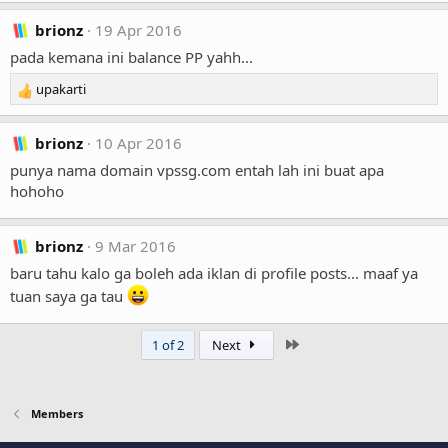
brionz
19 Apr 2016
pada kemana ini balance PP yahh...
upakarti
R
e
a
brionz
10 Apr 2016
c
t
punya nama domain vpssg.com entah lah ini buat apa
i
hohoho
o
n
s
brionz
9 Mar 2016
:
baru tahu kalo ga boleh ada iklan di profile posts... maaf ya
tuan saya ga tau
Last
1 of 2
Next
Members