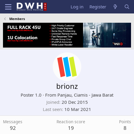
Log in
Register
Members
brionz
Poster 1.0
·
From
Panjau, Ciamis - Jawa Barat
Joined
20 Dec 2015
Last seen
10 Mar 2021
Messages
Reaction score
Points
92
19
8