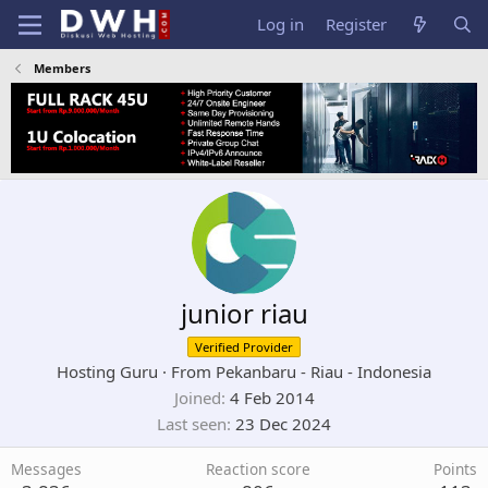
Log in
Register
Members
junior riau
Verified Provider
Hosting Guru
·
From
Pekanbaru - Riau - Indonesia
Joined
4 Feb 2014
Last seen
23 Dec 2024
Messages
Reaction score
Points