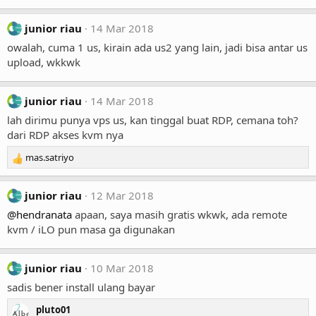
junior riau
14 Mar 2018
owalah, cuma 1 us, kirain ada us2 yang lain, jadi bisa antar us
upload, wkkwk
junior riau
14 Mar 2018
lah dirimu punya vps us, kan tinggal buat RDP, cemana toh?
dari RDP akses kvm nya
mas.satriyo
R
e
a
junior riau
12 Mar 2018
c
t
@hendranata
apaan, saya masih gratis wkwk, ada remote
i
kvm / iLO pun masa ga digunakan
o
n
s
junior riau
10 Mar 2018
:
sadis bener install ulang bayar
pluto01