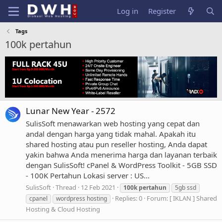
Log in
Register
Tags
100k pertahun
Lunar New Year - 2572
SulisSoft menawarkan web hosting yang cepat dan
andal dengan harga yang tidak mahal. Apakah itu
shared hosting atau pun reseller hosting, Anda dapat
yakin bahwa Anda menerima harga dan layanan terbaik
dengan SulisSoft! cPanel & WordPress Toolkit - 5GB SSD
- 100K Pertahun Lokasi server : US...
SulisSoft
Thread
12 Feb 2021
100k
pertahun
5gb ssd
Replies: 0
Forum:
[ IKLAN ] Shared
cpanel
wordpress hosting
Hosting & Cloud Hosting