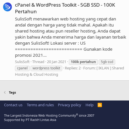
cPanel & WordPress Toolkit - 5GB SSD - 100K
Pertahun
SulisSoft menawarkan web hosting yang cepat dan
andal dengan harga yang tidak mahal. Apakah itu
shared hosting atau pun reseller hosting, Anda dapat
yakin bahwa Anda menerima harga dan layanan terbaik
dengan SulisSoft! Lokasi server : US
========================== Gunakan kode
promosi 2021...
SulisSoft
Thread
20 Jan 2021
100k
pertahun
5gb ssd
Replies: 2
Forum:
[ IKLAN ] Shared
cpanel
wordpress toolkit
Hosting & Cloud Hosting
Tags
Contact us
Terms and rules
Privacy policy
Help
R
S
S
®
The Largest Indonesia Web Hosting Community
since 2007
Supported by PT RackH Lintas Asia