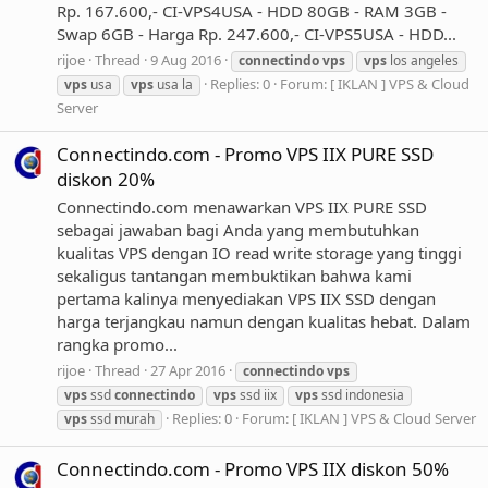
Rp. 167.600,- CI-VPS4USA - HDD 80GB - RAM 3GB -
Swap 6GB - Harga Rp. 247.600,- CI-VPS5USA - HDD...
rijoe
Thread
9 Aug 2016
connectindo
vps
vps
los angeles
Replies: 0
Forum:
[ IKLAN ] VPS & Cloud
vps
usa
vps
usa la
Server
Connectindo.com - Promo VPS IIX PURE SSD
diskon 20%
Connectindo.com menawarkan VPS IIX PURE SSD
sebagai jawaban bagi Anda yang membutuhkan
kualitas VPS dengan IO read write storage yang tinggi
sekaligus tantangan membuktikan bahwa kami
pertama kalinya menyediakan VPS IIX SSD dengan
harga terjangkau namun dengan kualitas hebat. Dalam
rangka promo...
rijoe
Thread
27 Apr 2016
connectindo
vps
vps
ssd
connectindo
vps
ssd iix
vps
ssd indonesia
Replies: 0
Forum:
[ IKLAN ] VPS & Cloud Server
vps
ssd murah
Connectindo.com - Promo VPS IIX diskon 50%