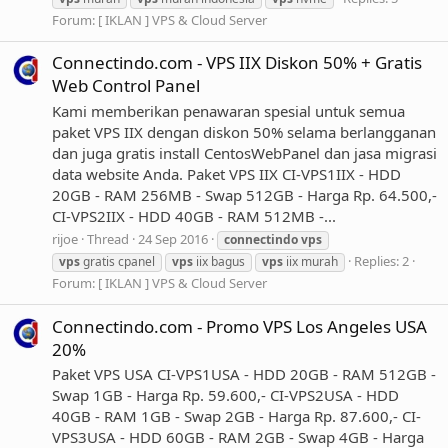
Forum:
[ IKLAN ] VPS & Cloud Server
Connectindo.com - VPS IIX Diskon 50% + Gratis
Web Control Panel
Kami memberikan penawaran spesial untuk semua
paket VPS IIX dengan diskon 50% selama berlangganan
dan juga gratis install CentosWebPanel dan jasa migrasi
data website Anda. Paket VPS IIX CI-VPS1IIX - HDD
20GB - RAM 256MB - Swap 512GB - Harga Rp. 64.500,-
CI-VPS2IIX - HDD 40GB - RAM 512MB -...
rijoe
Thread
24 Sep 2016
connectindo
vps
Replies: 2
vps
gratis cpanel
vps
iix bagus
vps
iix murah
Forum:
[ IKLAN ] VPS & Cloud Server
Connectindo.com - Promo VPS Los Angeles USA
20%
Paket VPS USA CI-VPS1USA - HDD 20GB - RAM 512GB -
Swap 1GB - Harga Rp. 59.600,- CI-VPS2USA - HDD
40GB - RAM 1GB - Swap 2GB - Harga Rp. 87.600,- CI-
VPS3USA - HDD 60GB - RAM 2GB - Swap 4GB - Harga