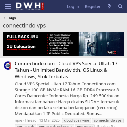
Log in
Register
Tags
connectindo vps
Connectindo.com - Cloud VPS Special Ultah 17
Tahun - Unlimited Bandwidth, OS Linux &
Windows, Stok Terbatas
Cloud VPS Special Ultah 17 Tahun Connectindo.com
Storage 100 GB NVMe RAM 16 GB DDR4 Processor 8
Cores Datacenter Indonesia Harga Rp. 249.500/bulan
Informasi tambahan : Harga di atas SUDAH termasuk
diskon dan berlaku selama berlangganan (recurring)
Mendapatkan 1 IP Public Dedicated. Bonus...
rijoe
Thread
13 Mar 2025
cloud
vps
nvme
connectindo
vps
Replies: 5
vps
murah
vps
murah indonesia
vps
nvme