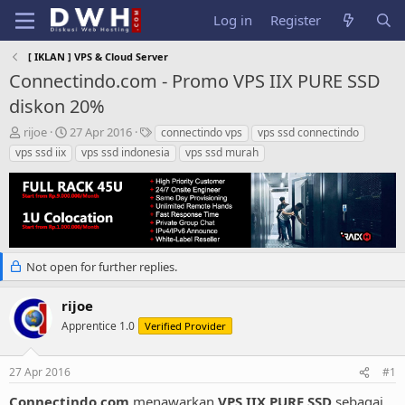
Log in
Register
[ IKLAN ] VPS & Cloud Server
Connectindo.com - Promo VPS IIX PURE SSD
diskon 20%
T
S
T
rijoe
27 Apr 2016
connectindo vps
vps ssd connectindo
h
t
a
vps ssd iix
vps ssd indonesia
vps ssd murah
r
a
g
e
r
s
a
t
d
d
s
a
t
t
a
e
Not open for further replies.
r
t
rijoe
e
Apprentice 1.0
r
Verified Provider
27 Apr 2016
#1
Connectindo.com
menawarkan
VPS IIX PURE SSD
sebagai