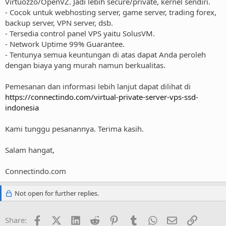
Virtuozzo/OpenVZ. Jadi lebih secure/private, kernel sendiri.
- Cocok untuk webhosting server, game server, trading forex,
backup server, VPN server, dsb.
- Tersedia control panel VPS yaitu SolusVM.
- Network Uptime 99% Guarantee.
- Tentunya semua keuntungan di atas dapat Anda peroleh
dengan biaya yang murah namun berkualitas.
Pemesanan dan informasi lebih lanjut dapat dilihat di
https://connectindo.com/virtual-private-server-vps-ssd-
indonesia
Kami tunggu pesanannya. Terima kasih.
Salam hangat,
Connectindo.com
Not open for further replies.
Facebook
X (Twitter)
LinkedIn
Reddit
Pinterest
Tumblr
WhatsApp
Email
Link
Share: