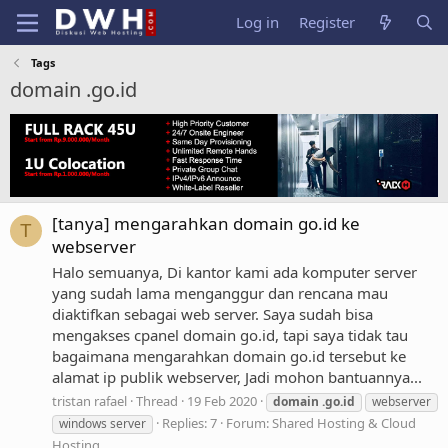
Log in
Register
Tags
domain .go.id
[tanya] mengarahkan domain go.id ke
T
webserver
Halo semuanya, Di kantor kami ada komputer server
yang sudah lama menganggur dan rencana mau
diaktifkan sebagai web server. Saya sudah bisa
mengakses cpanel domain go.id, tapi saya tidak tau
bagaimana mengarahkan domain go.id tersebut ke
alamat ip publik webserver, Jadi mohon bantuannya...
tristan rafael
Thread
19 Feb 2020
domain
.go.id
webserver
Replies: 7
Forum:
Shared Hosting & Cloud
windows server
Hosting