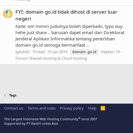
FYI: domain go.id tidak dihost di server luar
negeri
Note: om mimin judulnya boleh diperbaiki, typo euy
hehe Just share .. barusan dapet email dari Direktorat
Jenderal Aplikasi Informatika tentang penertiban
domain go.id semoga bermanfaat ..
galuh82
Thread
25 Jan 2016
Replies: 19
domain
.go.id
Forum:
Shared Hosting & Cloud Hosting
Tags
Contact us
Terms and rules
Privacy policy
Help
R
S
S
®
The Largest Indonesia Web Hosting Community
since 2007
Supported by PT RackH Lintas Asia