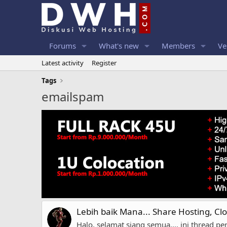
Forums
What's new
Members
Ve
Latest activity
Register
Tags
emailspam
Lebih baik Mana... Share Hosting, Cl
Halo, selamat siang semua.... ini thread