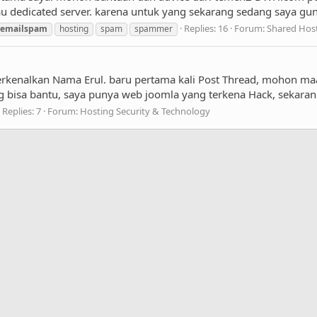
tau dedicated server. karena untuk yang sekarang sedang saya gu
Replies: 16
Forum:
Shared Hos
emailspam
hosting
spam
spammer
enalkan Nama Erul. baru pertama kali Post Thread, mohon maa
ng bisa bantu, saya punya web joomla yang terkena Hack, sekara
Replies: 7
Forum:
Hosting Security & Technology