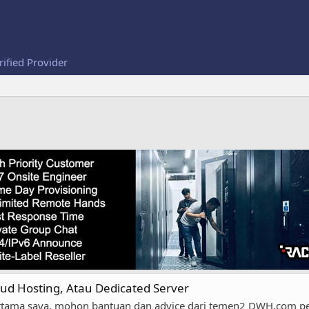
rified Provider
oud Hosting, Atau Dedicated Server
 pertama saya. mohon bantuan dan advice dari temen2 DWH.com pe