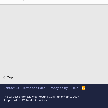
Tags
Contact us
Terms and rules
Privacy policy
Help
R
S
S
®
The Largest Indonesia Web Hosting Community
since 2007
Supported by PT RackH Lintas Asia