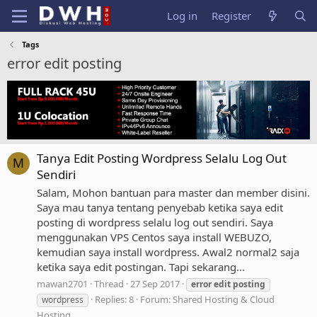
Log in
Register
Tags
error edit posting
Tanya Edit Posting Wordpress Selalu Log Out
M
Sendiri
Salam, Mohon bantuan para master dan member disini.
Saya mau tanya tentang penyebab ketika saya edit
posting di wordpress selalu log out sendiri. Saya
menggunakan VPS Centos saya install WEBUZO,
kemudian saya install wordpress. Awal2 normal2 saja
ketika saya edit postingan. Tapi sekarang...
mawan2701
Thread
27 Sep 2017
error
edit
posting
Replies: 8
Forum:
Shared Hosting & Cloud
wordpress
Hosting