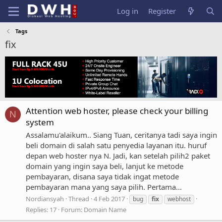
Log in
Register
Tags
fix
Attention web hoster, please check your billing
N
system
Assalamu'alaikum.. Siang Tuan, ceritanya tadi saya ingin
beli domain di salah satu penyedia layanan itu. huruf
depan web hoster nya N. Jadi, kan setelah pilih2 paket
domain yang ingin saya beli, lanjut ke metode
pembayaran, disana saya tidak ingat metode
pembayaran mana yang saya pilih. Pertama...
Nordiansyah
Thread
4 Feb 2017
bug
fix
webhost
Replies: 17
Forum:
Domain Name