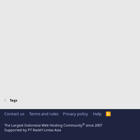
Tags
Contact us
Terms and rules
Privacy policy
Help
R
S
S
®
The Largest Indonesia Web Hosting Community
since 2007
Supported by PT RackH Lintas Asia