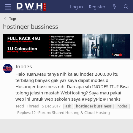
Log in
Register
Tags
hostinger bussiness
Inodes
Halo Tuan,Mau tanya nih kalau inodes 200.000 itu
terbilang banyak gak ya? saya dapat inodes di
Hostinger bussiness nih. Dan apa sih INODES ITU? Bisa
tolong jelasin mastah WebHosting? Saya mau pakai
web ini untuk web sekolah saya #ReplyPlz #Thanks
Tedd
Thread
5 Dec 2017
ask
hostinger
bussiness
inodes
Replies: 12
Forum:
Shared Hosting & Cloud Hosting