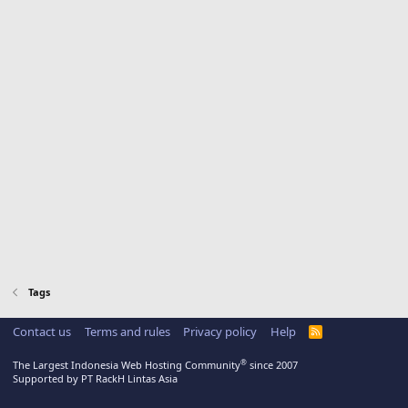
Tags
Contact us
Terms and rules
Privacy policy
Help
R
S
S
®
The Largest Indonesia Web Hosting Community
since 2007
Supported by PT RackH Lintas Asia