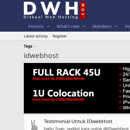
Forums
What's new
Members
Ve
Latest activity
Register
Tags
idwebhost
Testimonial Untuk IDwebHost
hallo Tuan. sedikit kata untuk @IDwebhost P