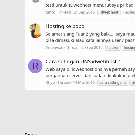
testi untuk IDwebhost menurut sya pribadi.
tanto
Thread
21 Sep 2016
Replie
idwebhost
Hosting ke bobol
Selamat siang Tuan2 yang baik.... saya m
bisa dimasuki atau kata lainnya user / pa
Andriiwak
Thread
20 Sep 2016
hacker
hostin
Cara setingan DNS idwebhost ?
R
Web saya di idwebhost dns nya pernah saya
pergantian server dah sudah dilakukan ole
Rhyo
Thread
14 Mar 2016
cara setting dns
cl
Tags