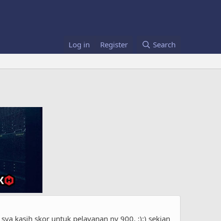
Log in
Register
Search
 sya kasih skor untuk pelayanan ny 900. :):) sekian