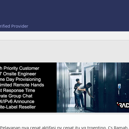
rified Provider
elayanan nya cepat aktifasi ny cepat itu yg trpenting, Cs Ramah.