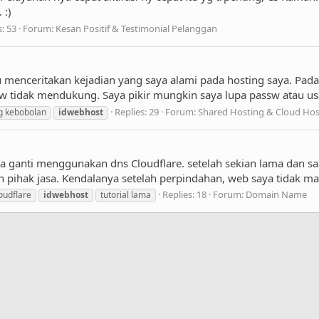
 :)
s: 53
Forum:
Kesan Positif & Testimonial Pelanggan
au menceritakan kejadian yang saya alami pada hosting saya. Pa
ssw tidak mendukung. Saya pikir mungkin saya lupa passw atau u
Replies: 29
Forum:
Shared Hosting & Cloud Hos
g kebobolan
idwebhost
 ganti menggunakan dns Cloudflare. setelah sekian lama dan saa
h pihak jasa. Kendalanya setelah perpindahan, web saya tidak m
Replies: 18
Forum:
Domain Name
oudflare
idwebhost
tutorial lama