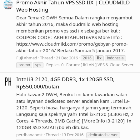
Promo Akhir Tahun VPS SSD IIX | CLOUDMILD
Web Hosting
Dear Teman2 DWH Semua Dalam rangka menyambut
akhir tahun 2016, maka cloudmild web hosting
memberikan promo vps ssd iix sebagai berikut :
COUPON CODE : AKHIRTAHUN16VPS More Info :
https://www.cloudmild.com/promo/gebyar-promo-
akhir-tahun-2016/ Berlaku Sampai 5 Januari 2017.
Fuji Ahmad
Thread
21 Dec 2016
2016
iix
indonesia
Replies: 0
Forum:
[ IKLAN ] VPS & Cloud Server
promo
vps
Intel i3-2120, 4GB DDR3, 1x 120GB SSD,
Rp550,000/bulan
Halo kawan2 DWH, Berikut ini kami tawarkan salah
satu layanan dedicated server andalan kami, Intel i3-
2120. Seperti biasa, harganya dijamin yang termurah.
Langsung saja speknya yah? Intel i3-2120 (3.30GHz, 2
Cores, 4 Threads, 3MB Cache) [More Info i3-2120] 1x
120GB SSD SATAII (boleh ditukar...
perdhanahost
Thread
13 Dec 2016
dedicated server