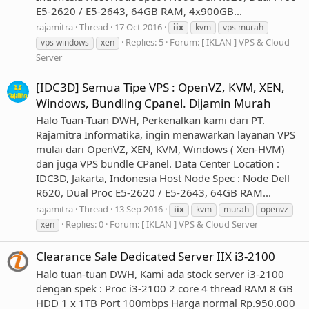
E5-2620 / E5-2643, 64GB RAM, 4x900GB...
rajamitra
Thread
17 Oct 2016
iix
kvm
vps murah
Replies: 5
Forum:
[ IKLAN ] VPS & Cloud
vps windows
xen
Server
[IDC3D] Semua Tipe VPS : OpenVZ, KVM, XEN,
Windows, Bundling Cpanel. Dijamin Murah
Halo Tuan-Tuan DWH, Perkenalkan kami dari PT.
Rajamitra Informatika, ingin menawarkan layanan VPS
mulai dari OpenVZ, XEN, KVM, Windows ( Xen-HVM)
dan juga VPS bundle CPanel. Data Center Location :
IDC3D, Jakarta, Indonesia Host Node Spec : Node Dell
R620, Dual Proc E5-2620 / E5-2643, 64GB RAM...
rajamitra
Thread
13 Sep 2016
iix
kvm
murah
openvz
Replies: 0
Forum:
[ IKLAN ] VPS & Cloud Server
xen
Clearance Sale Dedicated Server IIX i3-2100
Halo tuan-tuan DWH, Kami ada stock server i3-2100
dengan spek : Proc i3-2100 2 core 4 thread RAM 8 GB
HDD 1 x 1TB Port 100mbps Harga normal Rp.950.000