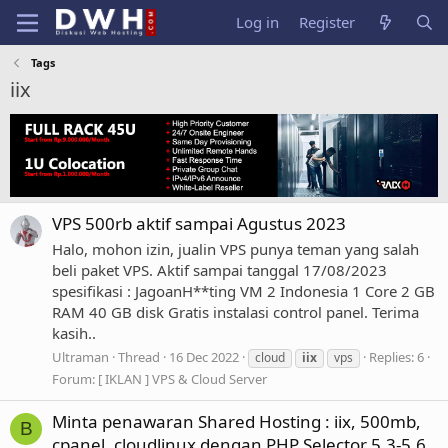
Log in
Register
Tags
iix
VPS 500rb aktif sampai Agustus 2023
Halo, mohon izin, jualin VPS punya teman yang salah
beli paket VPS. Aktif sampai tanggal 17/08/2023
spesifikasi : JagoanH**ting VM 2 Indonesia 1 Core 2 GB
RAM 40 GB disk Gratis instalasi control panel. Terima
kasih..
Ultraman
Thread
16 Dec 2022
Replies: 6
cloud
iix
vps
Forum:
[ IKLAN ] VPS & Cloud Server
Minta penawaran Shared Hosting : iix, 500mb,
B
cpanel, cloudlinux dengan PHP Selector 5.3-5.6