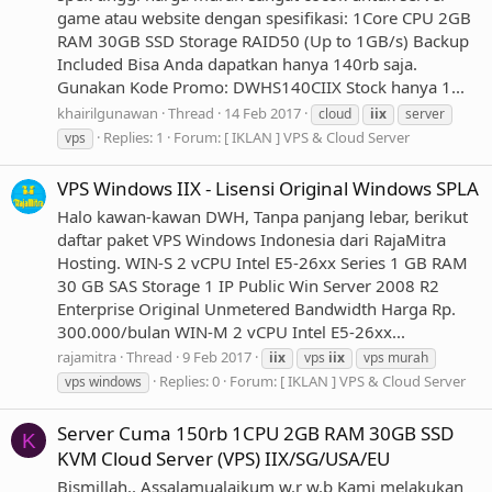
game atau website dengan spesifikasi: 1Core CPU 2GB
RAM 30GB SSD Storage RAID50 (Up to 1GB/s) Backup
Included Bisa Anda dapatkan hanya 140rb saja.
Gunakan Kode Promo: DWHS140CIIX Stock hanya 1...
khairilgunawan
Thread
14 Feb 2017
cloud
iix
server
Replies: 1
Forum:
[ IKLAN ] VPS & Cloud Server
vps
VPS Windows IIX - Lisensi Original Windows SPLA
Halo kawan-kawan DWH, Tanpa panjang lebar, berikut
daftar paket VPS Windows Indonesia dari RajaMitra
Hosting. WIN-S 2 vCPU Intel E5-26xx Series 1 GB RAM
30 GB SAS Storage 1 IP Public Win Server 2008 R2
Enterprise Original Unmetered Bandwidth Harga Rp.
300.000/bulan WIN-M 2 vCPU Intel E5-26xx...
rajamitra
Thread
9 Feb 2017
iix
vps
iix
vps murah
Replies: 0
Forum:
[ IKLAN ] VPS & Cloud Server
vps windows
Server Cuma 150rb 1CPU 2GB RAM 30GB SSD
K
KVM Cloud Server (VPS) IIX/SG/USA/EU
Bismillah.. Assalamualaikum w.r w.b Kami melakukan