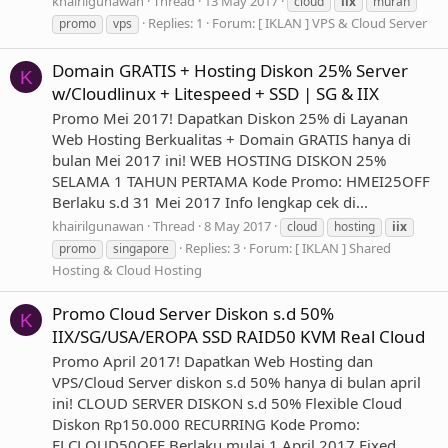
khairilgunawan
Thread
13 May 2017
cloud
iix
murah
Replies: 1
Forum:
[ IKLAN ] VPS & Cloud Server
promo
vps
Domain GRATIS + Hosting Diskon 25% Server
K
w/Cloudlinux + Litespeed + SSD | SG & IIX
Promo Mei 2017! Dapatkan Diskon 25% di Layanan
Web Hosting Berkualitas + Domain GRATIS hanya di
bulan Mei 2017 ini! WEB HOSTING DISKON 25%
SELAMA 1 TAHUN PERTAMA Kode Promo: HMEI25OFF
Berlaku s.d 31 Mei 2017 Info lengkap cek di...
khairilgunawan
Thread
8 May 2017
cloud
hosting
iix
Replies: 3
Forum:
[ IKLAN ] Shared
promo
singapore
Hosting & Cloud Hosting
Promo Cloud Server Diskon s.d 50%
K
IIX/SG/USA/EROPA SSD RAID50 KVM Real Cloud
Promo April 2017! Dapatkan Web Hosting dan
VPS/Cloud Server diskon s.d 50% hanya di bulan april
ini! CLOUD SERVER DISKON s.d 50% Flexible Cloud
Diskon Rp150.000 RECURRING Kode Promo:
FLCLOUD50OFF Berlaku mulai 1 April 2017 Fixed