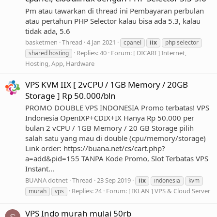
Pm atau tawarkan di thread ini Pembayaran perbulan
atau pertahun PHP Selector kalau bisa ada 5.3, kalau
tidak ada, 5.6
basketmen
Thread
4 Jan 2021
cpanel
iix
php selector
Replies: 40
Forum:
[ DICARI ] Internet,
shared hosting
Hosting, App, Hardware
VPS KVM IIX [ 2vCPU / 1GB Memory / 20GB
Storage ] Rp 50.000/bln
PROMO DOUBLE VPS INDONESIA Promo terbatas! VPS
Indonesia OpenIXP+CDIX+IX Hanya Rp 50.000 per
bulan 2 vCPU / 1GB Memory / 20 GB Storage pilih
salah satu yang mau di double (cpu/memory/storage)
Link order: https://buana.net/cs/cart.php?
a=add&pid=155 TANPA Kode Promo, Slot Terbatas VPS
Instant...
BUANA dotnet
Thread
23 Sep 2019
iix
indonesia
kvm
Replies: 24
Forum:
[ IKLAN ] VPS & Cloud Server
murah
vps
VPS Indo murah mulai 50rb