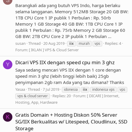
S
Barangkali ada yang butuh VPS Indo, harga berlaku
selama langganan. Memory 512MB Storage 20 GB BW:
1TB CPU Core 1 IP publik 1 Perbulan : Rp. 50rb
Memory 1 GB Storage 40 GB BW: 1TB CPU Core 1 IP
publik 1 Perbulan : Rp. 75rb Memory 2 GB Storage 60
GB BW: 2TB CPU Core 2 IP publik 1 Perbulan ...
susan
Thread
20 Aug 2019
Replies: 4
iix
murah
vps
Forum:
[ IKLAN ] VPS & Cloud Server
Dicari VPS IIX dengan speed cpu min 3 ghz
Y
Saya sedang mencari VPS IIX dengan 1 core dengan
speed min 3 ghz (lebih tinggi lebih baik) 25gb
penyimpanan 2gb ram Ada yang tau dimana? Thanks
Yasaa
Thread
7 Jul 2019
idonesia
iix
indoneisa vps
vps
Replies: 20
Forum:
[ DICARI ] Internet,
vps & cloud server
Hosting, App, Hardware
Gratis Domain + Hosting Diskon 50% Server
K
SG/IIX Berkualitas w/ Litespeed, Cloudlinux, SSD
Storage