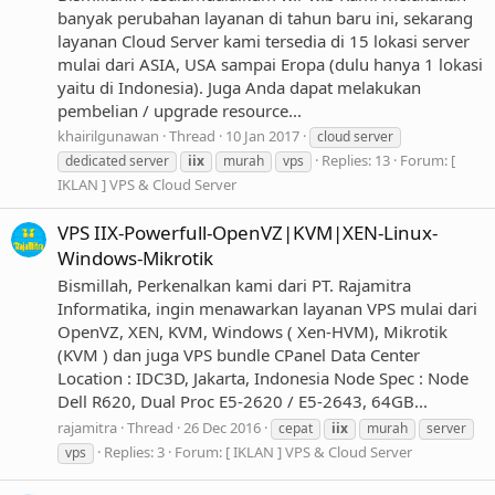
banyak perubahan layanan di tahun baru ini, sekarang
layanan Cloud Server kami tersedia di 15 lokasi server
mulai dari ASIA, USA sampai Eropa (dulu hanya 1 lokasi
yaitu di Indonesia). Juga Anda dapat melakukan
pembelian / upgrade resource...
khairilgunawan
Thread
10 Jan 2017
cloud server
Replies: 13
Forum:
[
dedicated server
iix
murah
vps
IKLAN ] VPS & Cloud Server
VPS IIX-Powerfull-OpenVZ|KVM|XEN-Linux-
Windows-Mikrotik
Bismillah, Perkenalkan kami dari PT. Rajamitra
Informatika, ingin menawarkan layanan VPS mulai dari
OpenVZ, XEN, KVM, Windows ( Xen-HVM), Mikrotik
(KVM ) dan juga VPS bundle CPanel Data Center
Location : IDC3D, Jakarta, Indonesia Node Spec : Node
Dell R620, Dual Proc E5-2620 / E5-2643, 64GB...
rajamitra
Thread
26 Dec 2016
cepat
iix
murah
server
Replies: 3
Forum:
[ IKLAN ] VPS & Cloud Server
vps