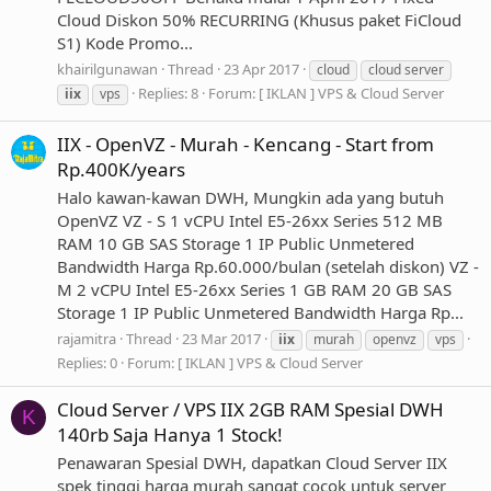
Cloud Diskon 50% RECURRING (Khusus paket FiCloud
S1) Kode Promo...
khairilgunawan
Thread
23 Apr 2017
cloud
cloud server
Replies: 8
Forum:
[ IKLAN ] VPS & Cloud Server
iix
vps
IIX - OpenVZ - Murah - Kencang - Start from
Rp.400K/years
Halo kawan-kawan DWH, Mungkin ada yang butuh
OpenVZ VZ - S 1 vCPU Intel E5-26xx Series 512 MB
RAM 10 GB SAS Storage 1 IP Public Unmetered
Bandwidth Harga Rp.60.000/bulan (setelah diskon) VZ -
M 2 vCPU Intel E5-26xx Series 1 GB RAM 20 GB SAS
Storage 1 IP Public Unmetered Bandwidth Harga Rp...
rajamitra
Thread
23 Mar 2017
iix
murah
openvz
vps
Replies: 0
Forum:
[ IKLAN ] VPS & Cloud Server
Cloud Server / VPS IIX 2GB RAM Spesial DWH
K
140rb Saja Hanya 1 Stock!
Penawaran Spesial DWH, dapatkan Cloud Server IIX
spek tinggi harga murah sangat cocok untuk server