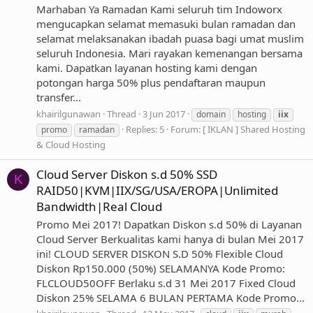
Marhaban Ya Ramadan Kami seluruh tim Indoworx
mengucapkan selamat memasuki bulan ramadan dan
selamat melaksanakan ibadah puasa bagi umat muslim
seluruh Indonesia. Mari rayakan kemenangan bersama
kami. Dapatkan layanan hosting kami dengan
potongan harga 50% plus pendaftaran maupun
transfer...
khairilgunawan
Thread
3 Jun 2017
domain
hosting
iix
Replies: 5
Forum:
[ IKLAN ] Shared Hosting
promo
ramadan
& Cloud Hosting
Cloud Server Diskon s.d 50% SSD
K
RAID50|KVM|IIX/SG/USA/EROPA|Unlimited
Bandwidth|Real Cloud
Promo Mei 2017! Dapatkan Diskon s.d 50% di Layanan
Cloud Server Berkualitas kami hanya di bulan Mei 2017
ini! CLOUD SERVER DISKON S.D 50% Flexible Cloud
Diskon Rp150.000 (50%) SELAMANYA Kode Promo:
FLCLOUD50OFF Berlaku s.d 31 Mei 2017 Fixed Cloud
Diskon 25% SELAMA 6 BULAN PERTAMA Kode Promo...