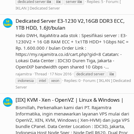
Replies: 5
Forum:
[
dedicated server
iix
iix
server
iix
IKLAN ] Dedicated Server
Dedicated Server E3-1230 V2,16GB DDR3 ECC,
1TB HDD, 1.6Jt/bulan
Halo DWH, RajaMitra ada stok : Spesifikasi server : E3-
1230V2 + 16 GB RAM ECC + 1x1TB HDD+ 1Gbps NiC =
Rp. 1.600.000 / bulan Order Link :
https://my.rajamitra.co.id/cart.php?gid=8 Catatan: -
Lokasi Data Center : IDC3D Duren Tiga, Jakarta -
OpenIXP bandwidth open shared 10 Gbps -...
rajamitra
Thread
17 Nov 2016
dedicated server
iix
Replies: 0
Forum:
[ IKLAN ] Dedicated
indonesia
intel
xeon
Server
[IIX] KVM - Xen - OpenVZ | Linux & Windows |
Bismillah, Perkenalkan kami dari PT. Rajamitra
Informatika, ingin menawarkan layanan VPS mulai dari
OpenVZ, XEN, KVM, Windows ( Xen-HVM) dan juga VPS
bundle CPanel. Data Center Location : IDC3D, Jakarta,
Indonesia Host Node Spec : Node Dell R620, Dual Proc