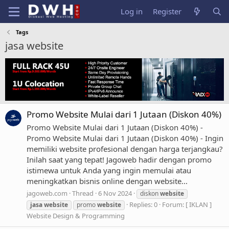
Log in
Register
Tags
jasa website
Promo Website Mulai dari 1 Jutaan (Diskon 40%)
Promo Website Mulai dari 1 Jutaan (Diskon 40%) -
Promo Website Mulai dari 1 Jutaan (Diskon 40%) - Ingin
memiliki website profesional dengan harga terjangkau?
Inilah saat yang tepat! Jagoweb hadir dengan promo
istimewa untuk Anda yang ingin memulai atau
meningkatkan bisnis online dengan website...
jagoweb.com
Thread
6 Nov 2024
diskon
website
Replies: 0
Forum:
[ IKLAN ]
jasa
website
promo
website
Website Design & Programming