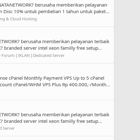
 NATANETWORK? berusaha memberikan pelayanan
n Disc 10% untuk pembelian 1 tahun untuk paket...
ing & Cloud Hosting
ETWORK? berusaha memberikan pelayanan terbaik
anded server intel xeon familly free setup...
Forum:
[ IKLAN ] Dedicated Server
nse cPanel Monthly Payment VPS Up to 5 cPanel
count cPanel/WHM VPS Plus Rp 400.000,-/Month...
ETWORK? berusaha memberikan pelayanan terbaik
anded server intel xeon familly free setup...
d Server