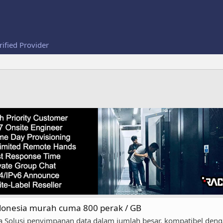
rified Provider
donesia murah cuma 800 perak / GB
ia Solusi penyimpanan data dalam jumlah besar, kompatibel den