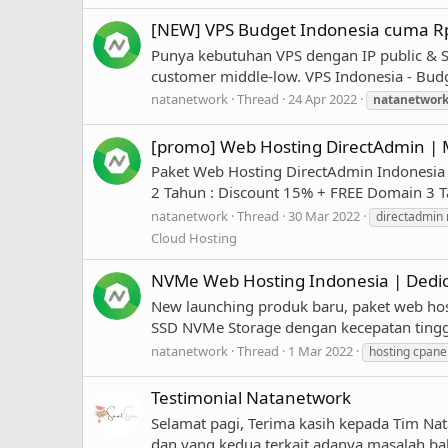
[NEW] VPS Budget Indonesia cuma Rp.
Punya kebutuhan VPS dengan IP public & S
customer middle-low. VPS Indonesia - Budg
natanetwork
Thread
24 Apr 2022
natanetwor
[promo] Web Hosting DirectAdmin | M
Paket Web Hosting DirectAdmin Indonesia 
2 Tahun : Discount 15% + FREE Domain 3 
natanetwork
Thread
30 Mar 2022
directadmin
Cloud Hosting
NVMe Web Hosting Indonesia | Dedi
New launching produk baru, paket web host
SSD NVMe Storage dengan kecepatan tinggi
natanetwork
Thread
1 Mar 2022
hosting cpane
Testimonial Natanetwork
Selamat pagi, Terima kasih kepada Tim Nat
dan yang kedua terkait adanya masalah ba