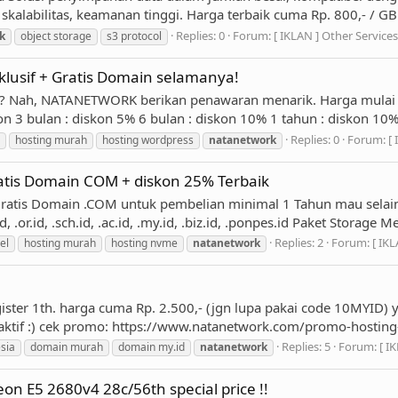
labilitas, keamanan tinggi. Harga terbaik cuma Rp. 800,- / GB 
Replies: 0
Forum:
[ IKLAN ] Other Services
k
object storage
s3 protocol
klusif + Gratis Domain selamanya!
ap? Nah, NATANETWORK berikan penawaran menarik. Harga mulai 
kon 3 bulan : diskon 5% 6 bulan : diskon 10% 1 tahun : diskon 10%
Replies: 0
Forum:
[
hosting murah
hosting wordpress
natanetwork
atis Domain COM + diskon 25% Terbaik
ratis Domain .COM untuk pembelian minimal 1 Tahun mau selain .
b.id, .or.id, .sch.id, .ac.id, .my.id, .biz.id, .ponpes.id Paket Storag
Replies: 2
Forum:
[ IK
el
hosting murah
hosting nvme
natanetwork
ister 1th. harga cuma Rp. 2.500,- (jgn lupa pakai code 10MYID) 
, aktif :) cek promo: https://www.natanetwork.com/promo-hosting
Replies: 5
Forum:
[ I
sia
domain murah
domain my.id
natanetwork
n E5 2680v4 28c/56th special price !!