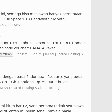
et ini, semoga bisa menjawab banyak permintaan
D Disk Space 1 TB Bandwidth / Month 1...
S & Cloud Server
isc
iscount 10% 1 Tahun : Discount 10% + FREE Domain
n code voucher: DANATA Paket...
Replies: 0
Forum:
[ IKLAN ] Shared Hosting &
ng murah
n dengan pasar Indonesia - Resource yang besar -
b 1 Gb 1 optional Rp. 50.000 / bulan...
 IKLAN ] Shared Hosting & Cloud Hosting
mi kirim baru 2, yang pertama terkait setup awal
itif, entah mungkin sebelumnya dipakai...