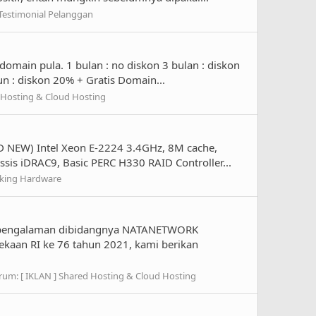
 Testimonial Pelanggan
domain pula. 1 bulan : no diskon 3 bulan : diskon
n : diskon 20% + Gratis Domain...
d Hosting & Cloud Hosting
ND NEW) Intel Xeon E-2224 3.4GHz, 8M cache,
sis iDRAC9, Basic PERC H330 RAID Controller...
rking Hardware
erpengalaman dibidangnya NATANETWORK
kaan RI ke 76 tahun 2021, kami berikan
rum:
[ IKLAN ] Shared Hosting & Cloud Hosting