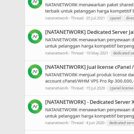
NATANETWORK menawarkan paket shared 
terbaik untuk pelanggan harga kompetitif 
natanetwork
Thread
25 Jul 2021
cpanel
dire
[NATANETWORK] Dedicated Server Jak
NATANETWORK menawarkan penyewaan dedi
untuk pelanggan harga kompetitif berpeng
natanetwork
Thread
10 May 2021
dedicated s
[NATANETWORK] Jual license cPanel
NATANETWORK menjual produk license dari
account cPanel/WHM VPS Pro Rp 300.000,-
natanetwork
Thread
15 Jul 2020
cpanel license
[NATANETWORK] - Dedicated Server X
NATANETWORK menawarkan penyewaan dedi
untuk pelanggan harga kompetitif berpeng
natanetwork
Thread
4 Jun 2020
dedicated serv