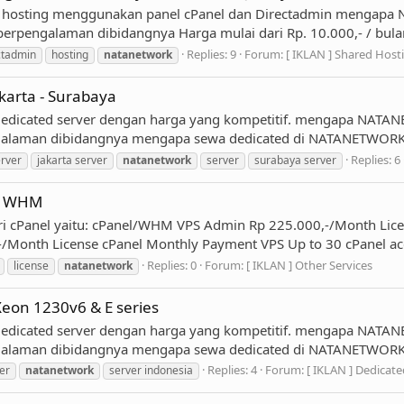
hosting menggunakan panel cPanel dan Directadmin mengapa
berpengalaman dibidangnya Harga mulai dari Rp. 10.000,- / bula
Replies: 9
Forum:
[ IKLAN ] Shared Host
ctadmin
hosting
natanetwork
arta - Surabaya
cated server dengan harga yang kompetitif. mengapa NATAN
alaman dibidangnya mengapa sewa dedicated di NATANETWORK? br
Replies: 6
erver
jakarta server
natanetwork
server
surabaya server
 / WHM
 cPanel yaitu: cPanel/WHM VPS Admin Rp 225.000,-/Month Lice
/Month License cPanel Monthly Payment VPS Up to 30 cPanel ac
Replies: 0
Forum:
[ IKLAN ] Other Services
license
natanetwork
eon 1230v6 & E series
cated server dengan harga yang kompetitif. mengapa NATAN
alaman dibidangnya mengapa sewa dedicated di NATANETWORK? br
Replies: 4
Forum:
[ IKLAN ] Dedicate
er
natanetwork
server indonesia