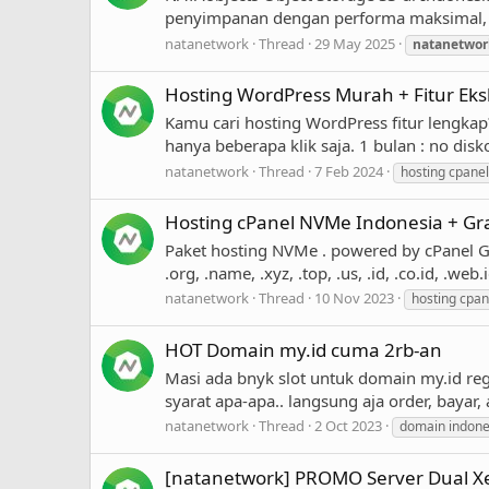
penyimpanan dengan performa maksimal, ska
natanetwork
Thread
29 May 2025
natanetwor
Hosting WordPress Murah + Fitur Eks
Kamu cari hosting WordPress fitur lengk
hanya beberapa klik saja. 1 bulan : no dis
natanetwork
Thread
7 Feb 2024
hosting cpanel
Hosting cPanel NVMe Indonesia + Gr
Paket hosting NVMe . powered by cPanel G
.org, .name, .xyz, .top, .us, .id, .co.id, .we
natanetwork
Thread
10 Nov 2023
hosting cpan
HOT Domain my.id cuma 2rb-an
Masi ada bnyk slot untuk domain my.id reg
syarat apa-apa.. langsung aja order, bayar
natanetwork
Thread
2 Oct 2023
domain indone
[natanetwork] PROMO Server Dual Xeo