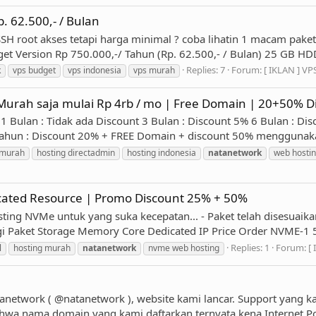
 62.500,- / Bulan
SH root akses tetapi harga minimal ? coba lihatin 1 macam pak
et Version Rp 750.000,-/ Tahun (Rp. 62.500,- / Bulan) 25 GB HD
Replies: 7
Forum:
[ IKLAN ] VP
k
vps budget
vps indonesia
vps murah
urah saja mulai Rp 4rb / mo | Free Domain | 20+50% D
1 Bulan : Tidak ada Discount 3 Bulan : Discount 5% 6 Bulan : D
Tahun : Discount 20% + FREE Domain + discount 50% menggunaka
 murah
hosting directadmin
hosting indonesia
natanetwork
web hosti
cated Resource | Promo Discount 25% + 50%
ing NVMe untuk yang suka kecepatan... - Paket telah disesuaika
 Paket Storage Memory Core Dedicated IP Price Order NVME-1 5 G
Replies: 1
Forum:
[
l
hosting murah
natanetwork
nvme web hosting
anetwork ( @natanetwork ), website kami lancar. Support yang ka
hwa nama domain yang kami daftarkan ternyata kena Internet Pos