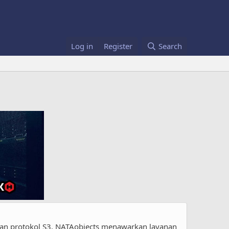
Log in
Register
Search
gan protokol S3. NATAobjects menawarkan layanan