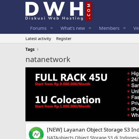
Forums
What's new
Members
Ve
Latest activity
Register
Tags
natanetwork
[NEW] Layanan Object Storage S3 In
NATAobjects Object Storage S3 di Indones