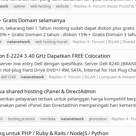
Replies: 9
Forum:
Kesan Positif &
work
uptime
web hosting
website
 + Gratis Domain selamanya
n, sekarang beli 1 Tahun Hosting sudah dapat diskon plus gratis 
10% + Gratis Domain 2 tahun : diskon 15% + Gratis Domain 3 tahu
Replies: 9
Forum:
[ IKLAN ] Share
ik
natanetwork
web hosting murah
n E-2224 3.40 GHz Dapatkan FREE Colocation
erver low entry Dell dengan spesifikasi: Server Dell R240 (BRA
 Hot-plug Hard Drive DVD+/-RW, SATA, Internal for Hot Plug Chas
Replies: 0
Forum:
[ IKLAN ] Computer & Netwo
dell r240
natanetwork
 shared hosting cPanel & DirectAdmin
kan pelayanan terbaik untuk pelanggan harga kompetitif b
akan panel cPanel dan Directadmin memperingati hari kemerde
Replies: 4
Fo
ah
hosting promosi
merdeka
natanetwork
promotion
 untuk PHP / Ruby & Rails / NodeJS / Python