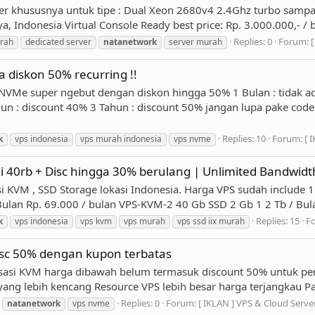
er khususnya untuk tipe : Dual Xeon 2680v4 2.4Ghz turbo samp
a, Indonesia Virtual Console Ready best price: Rp. 3.000.000,- /
Replies: 0
Forum:
[
urah
dedicated server
natanetwork
server murah
diskon 50% recurring !!
 super ngebut dengan diskon hingga 50% 1 Bulan : tidak ada d
hun : discount 40% 3 Tahun : discount 50% jangan lupa pake co
Replies: 10
Forum:
[ 
k
vps indonesia
vps murah indonesia
vps nvme
0rb + Disc hingga 30% berulang | Unlimited Bandwidth
i KVM , SSD Storage lokasi Indonesia. Harga VPS sudah include 
ulan Rp. 69.000 / bulan VPS-KVM-2 40 Gb SSD 2 Gb 1 2 Tb / Bul
Replies: 15
F
k
vps indonesia
vps kvm
vps murah
vps ssd iix murah
isc 50% dengan kupon terbatas
sasi KVM harga dibawah belum termasuk discount 50% untuk pem
ang lebih kencang Resource VPS lebih besar harga terjangkau P
Replies: 0
Forum:
[ IKLAN ] VPS & Cloud Serve
natanetwork
vps nvme