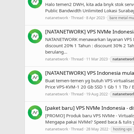
Halo temen2 DWH, kita ada bnyk stok serv
Public Bandwidth Unlimited Lokasi Surabay
natanetwork
Thread
8 Apr 2023
bare metal m
[NATANETWORK] VPS NVMe Indonesia 
NATANETWORK menawarkan layanan VPS NVMe
discount 20% 1 Tahun : discount 30% 2 Ta
berulang...
natanetwork
Thread
11 Mar 2023
natanetwor
[NATANETWORK] VPS Indonesia mulai 4
Buat temen-temen yg butuh VPS virtualisas
Price VPS-KVM-1 20 Gb SSD 1 Gb 1 1 Tb / B
natanetwork
Thread
19 Aug 2022
natanetwor
[paket baru] VPS NVMe Indonesia - d
[PROMO] Produk baru VPS NVMe - Virtuali
Mengapa pakai NVMe? Speed baca & tulis y
natanetwork
Thread
28 May 2022
hosting vps