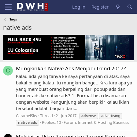
Log in
Register
Tags
native ads
Mungkinkah Native Ads Menjadi Trend 2017?
C
Kalau ada yang tanya ke saya pertanyaan di atas, saya
bakal bilang kalau itu mungkin banget. Kira-kira apa ya
yang membuat orang berpaling dari popup ads dan
banner ads ke native ads? 1. Format bisa disamakan
dengan website Pengunjung akan berpikir kalau iklan
tersebut adalah bagian dari...
CaramelSky
Thread
21 Jun 2017
ads
ense
advertising
Replies: 10
Forum:
Internet & Hosting Business
native
ads
Efektivitas Iklan Persegi dan Persegi Panjang