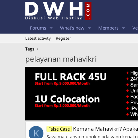
Forums
What's new
Members
Ve
Latest activity
Register
Tags
pelayanan mahavikri
Kemana Mahavikri? Apaka
False Case
K
Saya mau tanya mungkin ada yang kenal pe