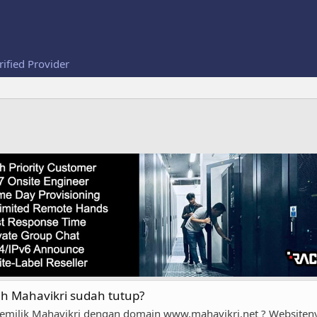
rified Provider
h Mahavikri sudah tutup?
milik Mahavikri dengan domain www.mahavikri.net ? Websitenya 