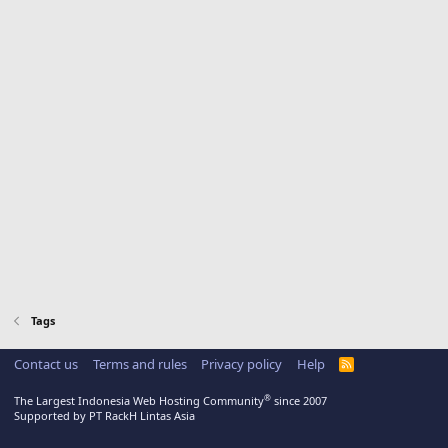
Tags
Contact us
Terms and rules
Privacy policy
Help
R
S
S
®
The Largest Indonesia Web Hosting Community
since 2007
Supported by PT RackH Lintas Asia