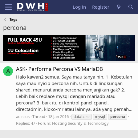
Log in
Register
Tags
percona
ASK- Performa Percona VS MariaDB
A
Halo kawan2 semua. Saya mau tanya nih. 1. Kebetulan
saya mau nyicip percona nih. Untuk di lingkungan
shared, menurut anda percona menjanjikan gak? 2.
Lebih baik replace mysql dengan mariadb atau
percona? 3. baik itu di kontrol panel cpanel,
directadmin, kloxo-mr atau lainnya. ada yang pernah...
adi cius
Thread
18 Jan 2016
database
mysql
percona
Replies: 47
Forum:
Hosting Security & Technology