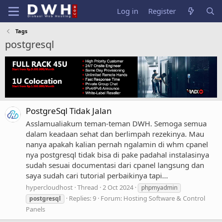
Log in
Register
Tags
postgresql
PostgreSql Tidak Jalan
Asslamualiakum teman-teman DWH. Semoga semua
dalam keadaan sehat dan berlimpah rezekinya. Mau
nanya apakah kalian pernah ngalamin di whm cpanel
nya postgresql tidak bisa di pake padahal instalasinya
sudah sesuai documentasi dari cpanel langsung dan
saya sudah cari tutorial perbaikinya tapi...
hypercloudhost
Thread
2 Oct 2024
phpmyadmin
Replies: 9
Forum:
Hosting Software & Control
postgresql
Panels