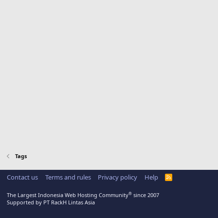
Tags
Contact us
Terms and rules
Privacy policy
Help
R
S
S
®
The Largest Indonesia Web Hosting Community
since 2007
Supported by PT RackH Lintas Asia