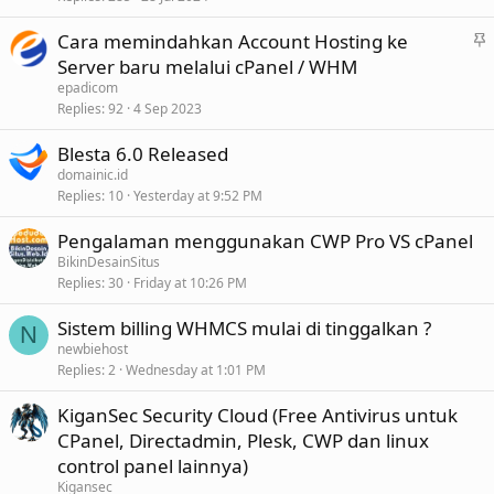
c
S
Cara memindahkan Account Hosting ke
k
t
Server baru melalui cPanel / WHM
y
i
epadicom
c
Replies
92
4 Sep 2023
k
Blesta 6.0 Released
y
domainic.id
Replies
10
Yesterday at 9:52 PM
Pengalaman menggunakan CWP Pro VS cPanel
BikinDesainSitus
Replies
30
Friday at 10:26 PM
Sistem billing WHMCS mulai di tinggalkan ?
N
newbiehost
Replies
2
Wednesday at 1:01 PM
KiganSec Security Cloud (Free Antivirus untuk
CPanel, Directadmin, Plesk, CWP dan linux
control panel lainnya)
Kigansec