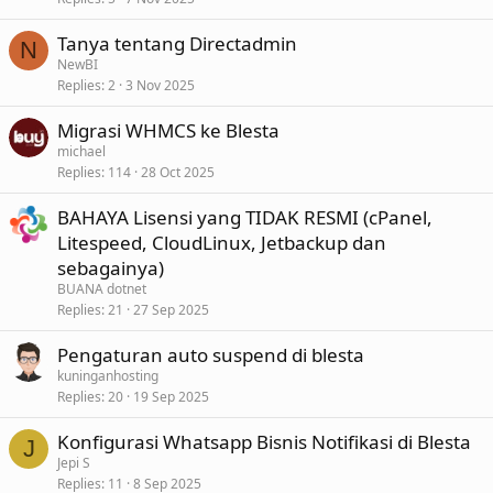
Tanya tentang Directadmin
N
NewBI
Replies
2
3 Nov 2025
Migrasi WHMCS ke Blesta
michael
Replies
114
28 Oct 2025
BAHAYA Lisensi yang TIDAK RESMI (cPanel,
Litespeed, CloudLinux, Jetbackup dan
sebagainya)
BUANA dotnet
Replies
21
27 Sep 2025
Pengaturan auto suspend di blesta
kuninganhosting
Replies
20
19 Sep 2025
Konfigurasi Whatsapp Bisnis Notifikasi di Blesta
J
Jepi S
Replies
11
8 Sep 2025