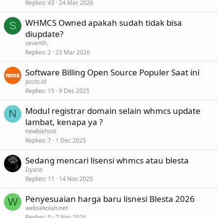
Replies
43
24 Mar 2026
WHMCS Owned apakah sudah tidak bisa
S
diupdate?
seventh.
Replies
2
23 Mar 2026
Software Billing Open Source Populer Saat ini
posts.id
Replies
15
9 Dec 2025
Modul registrar domain selain whmcs update
N
lambat, kenapa ya ?
newbiehost
Replies
7
1 Dec 2025
Sedang mencari lisensi whmcs atau blesta
Dyann
Replies
11
14 Nov 2025
Penyesuaian harga baru lisnesi Blesta 2026
W
websekolah.net
Replies
5
7 Nov 2025