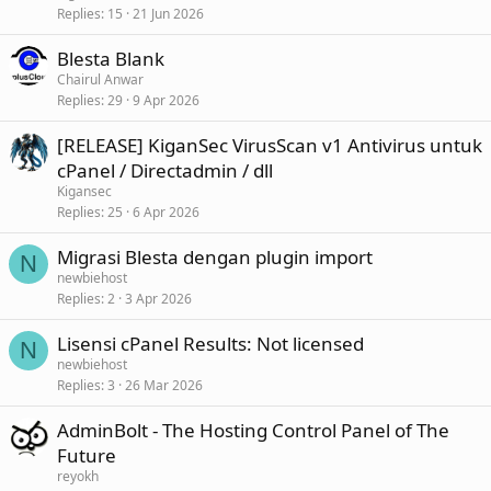
Replies
15
21 Jun 2026
Blesta Blank
Chairul Anwar
Replies
29
9 Apr 2026
[RELEASE] KiganSec VirusScan v1 Antivirus untuk
cPanel / Directadmin / dll
Kigansec
Replies
25
6 Apr 2026
Migrasi Blesta dengan plugin import
N
newbiehost
Replies
2
3 Apr 2026
Lisensi cPanel Results: Not licensed
N
newbiehost
Replies
3
26 Mar 2026
AdminBolt - The Hosting Control Panel of The
Future
reyokh