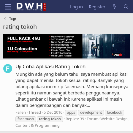
Log in
Register
Tags
rating tokoh
Uji Coba Aplikasi Rating Tokoh
Mungkin ada yang belum tahu, saya membuat aplikasi
yang dapat menilai tokoh sesuai rating. Banyak yang
bilang aplikasi ini mirip facemash. Memang konsepnya
seperti itu namun sangat berbeda penggunaannya.
Lihat gambar di bawah ini: Karena aplikasi ini masih
dalam pengembangan dan banyak...
Fallen
Thread
5 Dec 2016
apps
development
facebook
Replies: 39
Forum:
Website Design,
facemash
rating
tokoh
Content & Programming