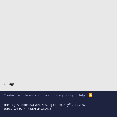
Tags
Contact us
Terms and rules
Privacy policy
Help
R
S
S
®
The Largest Indonesia Web Hosting Community
since 2007
Supported by PT RackH Lintas Asia