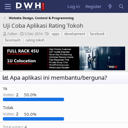
Log in
Register
Website Design, Content & Programming
Uji Coba Aplikasi Rating Tokoh
T
S
T
Fallen
5 Dec 2016
apps
development
facebook
h
t
a
facemash
rating tokoh
r
a
g
e
r
s
a
t
d
d
s
a
t
t
a
e
Apa aplikasi ini membantu/berguna?
r
t
Ya
e
Votes:
2
50.0%
r
Tidak
Votes:
2
50.0%
Total voters
4