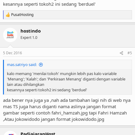
kesannya seperti tokoh2 ini sedang 'berduel'
PusatHosting
R
e
a
hostindo
c
t
Expert 1.0
i
o
n
5 Dec 2016
#5
s
:
mas.satriyo said:
kalo memang 'menilai tokoh' mungkin lebih pas kalo variable
'Menang'; 'Kalah'; dan 'Perkiraan Menang' diganti dengan variable
lain atau dihilangkan
kesannya seperti tokoh2 ini sedang 'berduel'
ada bener nya juga ya ,nah ada tambahan lagi nih di web nya
mas TS juga harus diganti nama aslinya jangan format
gambar seperti contoh fahri_hamzah.jpg tapi Fahri Hamzah
,Atau Jokowidodo jangan format jokowidodo.jpg
PadjajaranHost