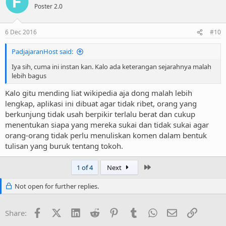
Poster 2.0
6 Dec 2016
#10
PadjajaranHost said:
Iya sih, cuma ini instan kan. Kalo ada keterangan sejarahnya malah
lebih bagus
Kalo gitu mending liat wikipedia aja dong malah lebih
lengkap, aplikasi ini dibuat agar tidak ribet, orang yang
berkunjung tidak usah berpikir terlalu berat dan cukup
menentukan siapa yang mereka sukai dan tidak sukai agar
orang-orang tidak perlu menuliskan komen dalam bentuk
tulisan yang buruk tentang tokoh.
Last
1 of 4
Next
Not open for further replies.
Facebook
X (Twitter)
LinkedIn
Reddit
Pinterest
Tumblr
WhatsApp
Email
Link
Share: