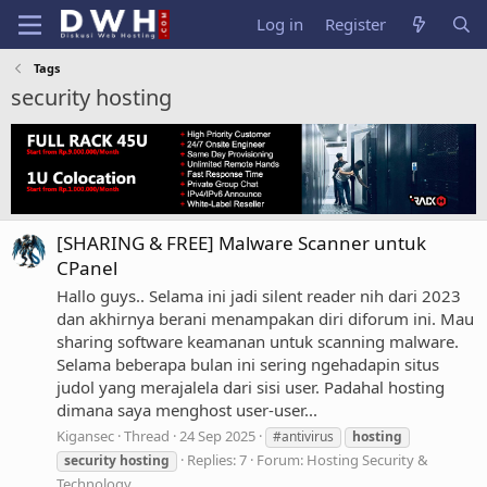
Log in
Register
Tags
security hosting
[SHARING & FREE] Malware Scanner untuk
CPanel
Hallo guys.. Selama ini jadi silent reader nih dari 2023
dan akhirnya berani menampakan diri diforum ini. Mau
sharing software keamanan untuk scanning malware.
Selama beberapa bulan ini sering ngehadapin situs
judol yang merajalela dari sisi user. Padahal hosting
dimana saya menghost user-user...
Kigansec
Thread
24 Sep 2025
#antivirus
hosting
Replies: 7
Forum:
Hosting Security &
security
hosting
Technology