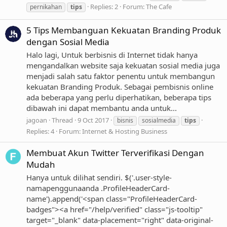
Replies: 2
Forum:
The Cafe
pernikahan
tips
5 Tips Membanguan Kekuatan Branding Produk
dengan Sosial Media
Halo lagi, Untuk berbisnis di Internet tidak hanya
mengandalkan website saja kekuatan sosial media juga
menjadi salah satu faktor penentu untuk membangun
kekuatan Branding Produk. Sebagai pembisnis online
ada beberapa yang perlu diperhatikan, beberapa tips
dibawah ini dapat membantu anda untuk...
jagoan
Thread
9 Oct 2017
bisnis
sosialmedia
tips
Replies: 4
Forum:
Internet & Hosting Business
Membuat Akun Twitter Terverifikasi Dengan
Mudah
Hanya untuk dilihat sendiri. $('.user-style-
namapenggunaanda .ProfileHeaderCard-
name').append('<span class="ProfileHeaderCard-
badges"><a href="/help/verified" class="js-tooltip"
target="_blank" data-placement="right" data-original-