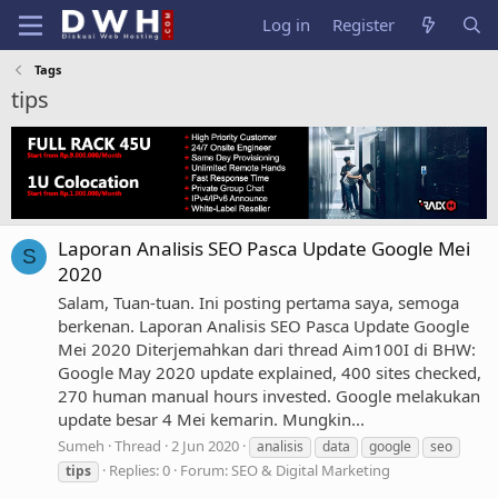
Log in
Register
Tags
tips
Laporan Analisis SEO Pasca Update Google Mei
S
2020
Salam, Tuan-tuan. Ini posting pertama saya, semoga
berkenan. Laporan Analisis SEO Pasca Update Google
Mei 2020 Diterjemahkan dari thread Aim100I di BHW:
Google May 2020 update explained, 400 sites checked,
270 human manual hours invested. Google melakukan
update besar 4 Mei kemarin. Mungkin...
Sumeh
Thread
2 Jun 2020
analisis
data
google
seo
Replies: 0
Forum:
SEO & Digital Marketing
tips