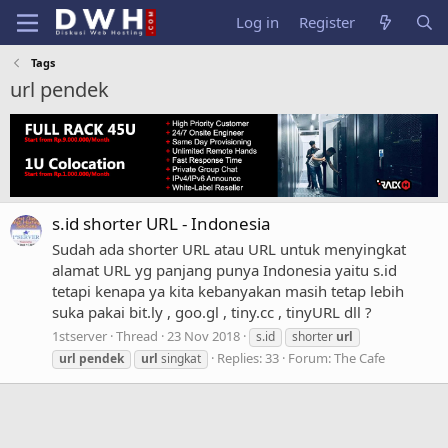
Log in
Register
Tags
url pendek
s.id shorter URL - Indonesia
Sudah ada shorter URL atau URL untuk menyingkat
alamat URL yg panjang punya Indonesia yaitu s.id
tetapi kenapa ya kita kebanyakan masih tetap lebih
suka pakai bit.ly , goo.gl , tiny.cc , tinyURL dll ?
1stserver
Thread
23 Nov 2018
s.id
shorter
url
Replies: 33
Forum:
The Cafe
url
pendek
url
singkat