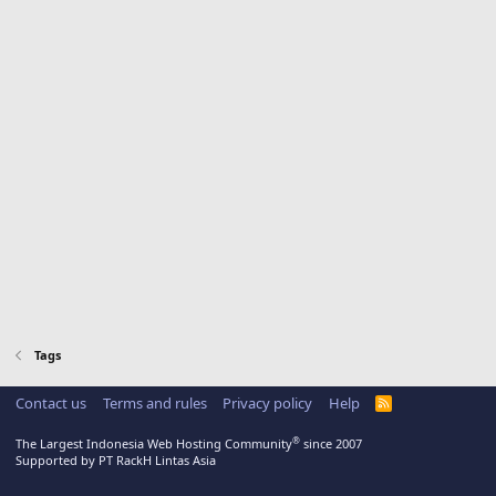
Tags
Contact us
Terms and rules
Privacy policy
Help
R
S
S
®
The Largest Indonesia Web Hosting Community
since 2007
Supported by PT RackH Lintas Asia