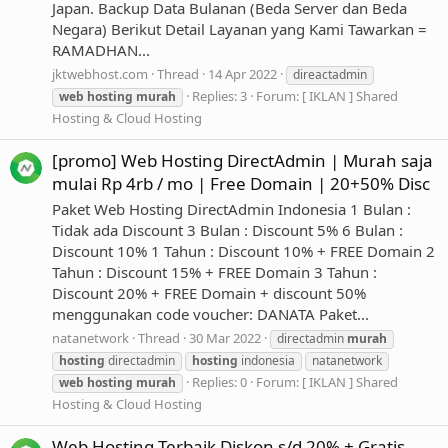
Japan. Backup Data Bulanan (Beda Server dan Beda
Negara) Berikut Detail Layanan yang Kami Tawarkan =
RAMADHAN...
jktwebhost.com
Thread
14 Apr 2022
direactadmin
Replies: 3
Forum:
[ IKLAN ] Shared
web
hosting
murah
Hosting & Cloud Hosting
[promo] Web Hosting DirectAdmin | Murah saja
mulai Rp 4rb / mo | Free Domain | 20+50% Disc
Paket Web Hosting DirectAdmin Indonesia 1 Bulan :
Tidak ada Discount 3 Bulan : Discount 5% 6 Bulan :
Discount 10% 1 Tahun : Discount 10% + FREE Domain 2
Tahun : Discount 15% + FREE Domain 3 Tahun :
Discount 20% + FREE Domain + discount 50%
menggunakan code voucher: DANATA Paket...
natanetwork
Thread
30 Mar 2022
directadmin
murah
hosting
directadmin
hosting
indonesia
natanetwork
Replies: 0
Forum:
[ IKLAN ] Shared
web
hosting
murah
Hosting & Cloud Hosting
Web Hosting Terbaik Diskon s/d 20% + Gratis