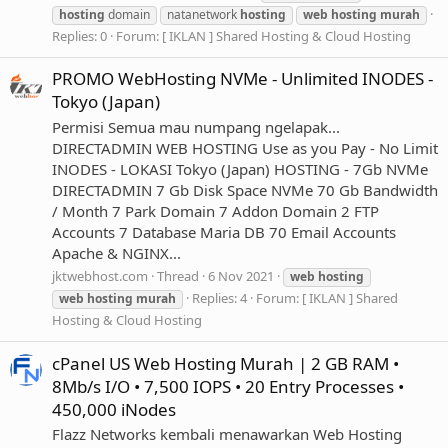
hosting
domain
natanetwork
hosting
web
hosting
murah
Replies: 0
Forum:
[ IKLAN ] Shared Hosting & Cloud Hosting
PROMO WebHosting NVMe - Unlimited INODES -
Tokyo (Japan)
Permisi Semua mau numpang ngelapak...
DIRECTADMIN WEB HOSTING Use as you Pay - No Limit
INODES - LOKASI Tokyo (Japan) HOSTING - 7Gb NVMe
DIRECTADMIN 7 Gb Disk Space NVMe 70 Gb Bandwidth
/ Month 7 Park Domain 7 Addon Domain 2 FTP
Accounts 7 Database Maria DB 70 Email Accounts
Apache & NGINX...
jktwebhost.com
Thread
6 Nov 2021
web
hosting
Replies: 4
Forum:
[ IKLAN ] Shared
web
hosting
murah
Hosting & Cloud Hosting
cPanel US Web Hosting Murah | 2 GB RAM •
8Mb/s I/O • 7,500 IOPS • 20 Entry Processes •
450,000 iNodes
Flazz Networks kembali menawarkan Web Hosting