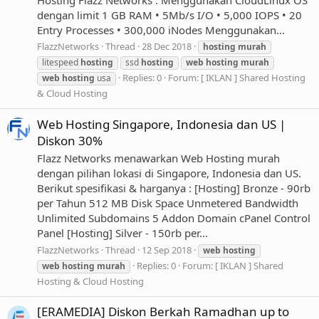
dengan limit 1 GB RAM • 5Mb/s I/O • 5,000 IOPS • 20
Entry Processes • 300,000 iNodes Menggunakan...
FlazzNetworks
Thread
28 Dec 2018
hosting
murah
litespeed
hosting
ssd
hosting
web
hosting
murah
Replies: 0
Forum:
[ IKLAN ] Shared Hosting
web
hosting
usa
& Cloud Hosting
Web Hosting Singapore, Indonesia dan US |
Diskon 30%
Flazz Networks menawarkan Web Hosting murah
dengan pilihan lokasi di Singapore, Indonesia dan US.
Berikut spesifikasi & harganya : [Hosting] Bronze - 90rb
per Tahun 512 MB Disk Space Unmetered Bandwidth
Unlimited Subdomains 5 Addon Domain cPanel Control
Panel [Hosting] Silver - 150rb per...
FlazzNetworks
Thread
12 Sep 2018
web
hosting
Replies: 0
Forum:
[ IKLAN ] Shared
web
hosting
murah
Hosting & Cloud Hosting
[ERAMEDIA] Diskon Berkah Ramadhan up to