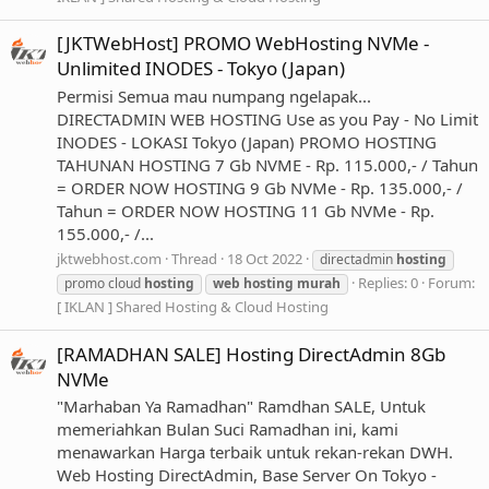
[JKTWebHost] PROMO WebHosting NVMe -
Unlimited INODES - Tokyo (Japan)
Permisi Semua mau numpang ngelapak...
DIRECTADMIN WEB HOSTING Use as you Pay - No Limit
INODES - LOKASI Tokyo (Japan) PROMO HOSTING
TAHUNAN HOSTING 7 Gb NVME - Rp. 115.000,- / Tahun
= ORDER NOW HOSTING 9 Gb NVMe - Rp. 135.000,- /
Tahun = ORDER NOW HOSTING 11 Gb NVMe - Rp.
155.000,- /...
jktwebhost.com
Thread
18 Oct 2022
directadmin
hosting
Replies: 0
Forum:
promo cloud
hosting
web
hosting
murah
[ IKLAN ] Shared Hosting & Cloud Hosting
[RAMADHAN SALE] Hosting DirectAdmin 8Gb
NVMe
"Marhaban Ya Ramadhan" Ramdhan SALE, Untuk
memeriahkan Bulan Suci Ramadhan ini, kami
menawarkan Harga terbaik untuk rekan-rekan DWH.
Web Hosting DirectAdmin, Base Server On Tokyo -