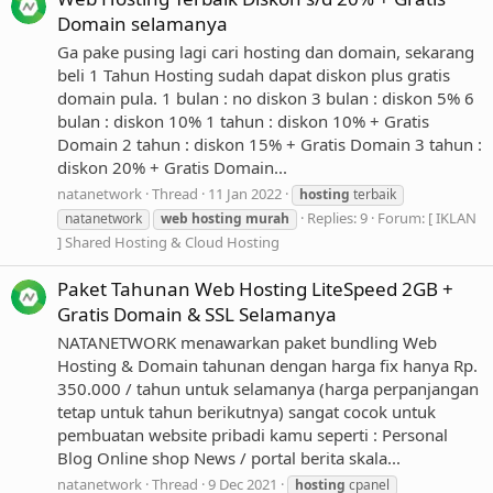
Domain selamanya
Ga pake pusing lagi cari hosting dan domain, sekarang
beli 1 Tahun Hosting sudah dapat diskon plus gratis
domain pula. 1 bulan : no diskon 3 bulan : diskon 5% 6
bulan : diskon 10% 1 tahun : diskon 10% + Gratis
Domain 2 tahun : diskon 15% + Gratis Domain 3 tahun :
diskon 20% + Gratis Domain...
natanetwork
Thread
11 Jan 2022
hosting
terbaik
Replies: 9
Forum:
[ IKLAN
natanetwork
web
hosting
murah
] Shared Hosting & Cloud Hosting
Paket Tahunan Web Hosting LiteSpeed 2GB +
Gratis Domain & SSL Selamanya
NATANETWORK menawarkan paket bundling Web
Hosting & Domain tahunan dengan harga fix hanya Rp.
350.000 / tahun untuk selamanya (harga perpanjangan
tetap untuk tahun berikutnya) sangat cocok untuk
pembuatan website pribadi kamu seperti : Personal
Blog Online shop News / portal berita skala...
natanetwork
Thread
9 Dec 2021
hosting
cpanel