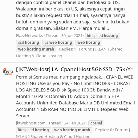
dengan control panel cPanel dan berlokasi di US.
Walaupun ini berlokasi di US, aksesnya cepat, ingin
bukti? silakan request trial 14 hari, syaratnya hanya
butuh domain yang sudah ada saja, selama itu bukan
domain gratisan. Silakan PM. Harga mulai...
FlazzNetworks
Thread
30 Jun 2021
litespeed
hosting
ssd
hosting
us
web
hosting
web
hosting
Replies: 1
Forum:
[ IKLAN ] Shared
web
hosting
murah
Hosting & Cloud Hosting
[JKTWebHost] LA- Cpanel Host 5Gb SSD - 75K/Yr
Permisi Semua mau numpang ngelapak... CPANEL WEB
HOSTING Use as you Pay - No Limit INODES - LOKASI
LOS ANGELES 5Gb Disk Space 100Gb Bandwidth /
Month 10 Park Domain 10 Addon Domain 5 FTP
Accounts Unlimited Database Maria DB Unlimited Email
Accounts 1 Gb RAM NO INODE LIMIT LiteSpeed Web
Server...
jktwebhost.com
Thread
24 Feb 2021
cpanel
Replies: 0
Forum:
[
litespeed
hosting
web
hosting
murah
IKLAN ] Shared Hosting & Cloud Hosting