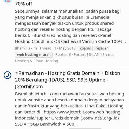
70% off
Sebelumnya, selamat menunaikan ibadah puasa bagi
yang menjalankan :) Khusus bulan ini Eramedia
mengadakan banyak diskon untuk produk shared
hosting dan reseller hosting dengan fitur sebagai
berikut. Fitur shared hosting dan reseller: cPanel
Hosting Cloudlinux OS Cachewall Varnish Cache 100%...
Ilham Hakim
Thread
17 May 2018
cpanel
reseller
Replies: 0
Forum:
[ IKLAN ] Shared
web
hosting
murah
Hosting & Cloud Hosting
⭐Ramadhan - Hosting Gratis Domain + Diskon
20% Berulang (ID/US), SSD, 99% Uptime -
Jetorbit.com
Bismillah Jetorbit.com menawarkan solusi web hosting
untuk website anda beserta domain dengan pelayanan
dan infrastruktur yang berkualitas. Lihat Paket Hosting
dan Order di : https://www.jetorbit.com/web-hosting-
indonesia/ Jupiter Gratis domain (.com/.net/.org/.id)
SSD = 15GB Bandwidth = 500...