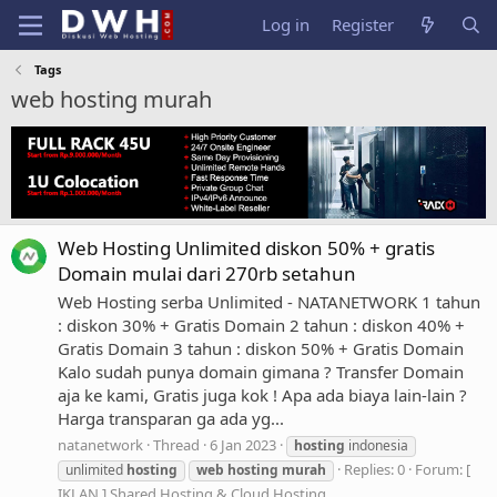
Log in
Register
Tags
web hosting murah
Web Hosting Unlimited diskon 50% + gratis
Domain mulai dari 270rb setahun
Web Hosting serba Unlimited - NATANETWORK 1 tahun
: diskon 30% + Gratis Domain 2 tahun : diskon 40% +
Gratis Domain 3 tahun : diskon 50% + Gratis Domain
Kalo sudah punya domain gimana ? Transfer Domain
aja ke kami, Gratis juga kok ! Apa ada biaya lain-lain ?
Harga transparan ga ada yg...
natanetwork
Thread
6 Jan 2023
hosting
indonesia
Replies: 0
Forum:
[
unlimited
hosting
web
hosting
murah
IKLAN ] Shared Hosting & Cloud Hosting