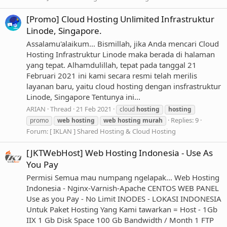
[Promo] Cloud Hosting Unlimited Infrastruktur
Linode, Singapore.
Assalamu'alaikum... Bismillah, jika Anda mencari Cloud
Hosting Infrastruktur Linode maka berada di halaman
yang tepat. Alhamdulillah, tepat pada tanggal 21
Februari 2021 ini kami secara resmi telah merilis
layanan baru, yaitu cloud hosting dengan insfrastruktur
Linode, Singapore Tentunya ini...
ARIAN
Thread
21 Feb 2021
cloud
hosting
hosting
Replies: 9
promo
web
hosting
web
hosting
murah
Forum:
[ IKLAN ] Shared Hosting & Cloud Hosting
[JKTWebHost] Web Hosting Indonesia - Use As
You Pay
Permisi Semua mau numpang ngelapak... Web Hosting
Indonesia - Nginx-Varnish-Apache CENTOS WEB PANEL
Use as you Pay - No Limit INODES - LOKASI INDONESIA
Untuk Paket Hosting Yang Kami tawarkan = Host - 1Gb
IIX 1 Gb Disk Space 100 Gb Bandwidth / Month 1 FTP