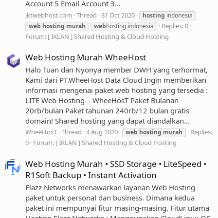
Account 5 Email Account 3...
jktwebhost.com
Thread
31 Oct 2020
hosting
indonesia
Replies: 0
web
hosting
murah
web
hosting indonesia
Forum:
[ IKLAN ] Shared Hosting & Cloud Hosting
Web Hosting Murah WheeHost
Halo Tuan dan Nyonya member DWH yang terhormat,
Kami dari PT.WheeHost Data Cloud Ingin memberikan
informasi mengenai paket web hosting yang tersedia :
LITE Web Hosting – WheeHosT Paket Bulanan
20rb/bulan Paket tahunan 240rb/12 bulan gratis
domain! Shared hosting yang dapat diandalkan...
WheeHosT
Thread
4 Aug 2020
Replies:
web
hosting
murah
0
Forum:
[ IKLAN ] Shared Hosting & Cloud Hosting
Web Hosting Murah • SSD Storage • LiteSpeed •
R1Soft Backup • Instant Activation
Flazz Networks menawarkan layanan Web Hosting
paket untuk personal dan business. Dimana kedua
paket ini mempunyai fitur masing-masing. Fitur utama
Hosting Flazz Networks : Menggunakan CloudLinux OS