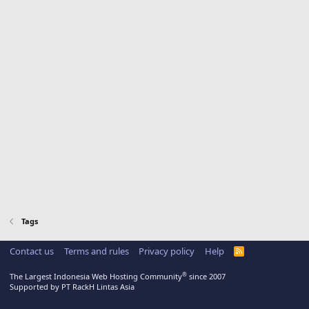
Tags
Contact us
Terms and rules
Privacy policy
Help
R
S
S
®
The Largest Indonesia Web Hosting Community
since 2007
Supported by PT RackH Lintas Asia