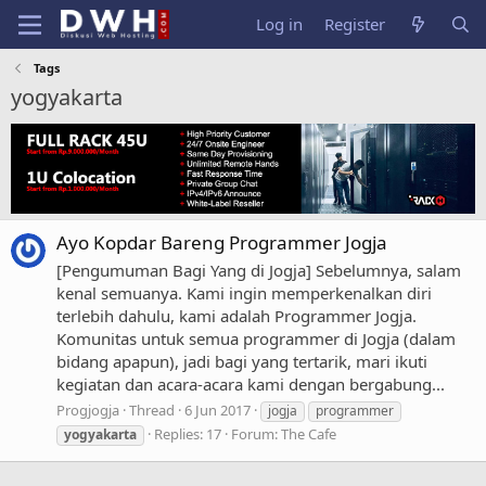
Log in
Register
Tags
yogyakarta
Ayo Kopdar Bareng Programmer Jogja
[Pengumuman Bagi Yang di Jogja] Sebelumnya, salam
kenal semuanya. Kami ingin memperkenalkan diri
terlebih dahulu, kami adalah Programmer Jogja.
Komunitas untuk semua programmer di Jogja (dalam
bidang apapun), jadi bagi yang tertarik, mari ikuti
kegiatan dan acara-acara kami dengan bergabung...
Progjogja
Thread
6 Jun 2017
jogja
programmer
Replies: 17
Forum:
The Cafe
yogyakarta