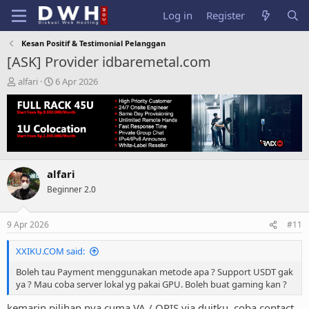
Log in
Register
Kesan Positif & Testimonial Pelanggan
[ASK] Provider idbaremetal.com
T
S
alfari
6 Apr 2026
h
t
r
a
e
r
a
t
d
d
s
a
t
t
alfari
a
e
Beginner 2.0
r
t
e
9 Apr 2026
#11
r
XXIKU.COM said:
Boleh tau Payment menggunakan metode apa ? Support USDT gak
ya ? Mau coba server lokal yg pakai GPU. Boleh buat gaming kan ?
kemarin pilihan nya cuma VA / QRIS via duitku, coba contact