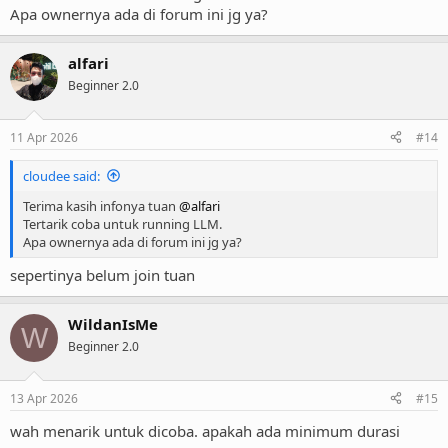
Apa ownernya ada di forum ini jg ya?
alfari
Beginner 2.0
11 Apr 2026
#14
cloudee said:
Terima kasih infonya tuan
@alfari
Tertarik coba untuk running LLM.
Apa ownernya ada di forum ini jg ya?
sepertinya belum join tuan
WildanIsMe
W
Beginner 2.0
13 Apr 2026
#15
wah menarik untuk dicoba. apakah ada minimum durasi