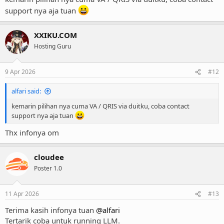
support nya aja tuan
XXIKU.COM
Hosting Guru
9 Apr 2026
#12
alfari said:
kemarin pilihan nya cuma VA / QRIS via duitku, coba contact
support nya aja tuan
Thx infonya om
cloudee
Poster 1.0
11 Apr 2026
#13
Terima kasih infonya tuan
@alfari
Tertarik coba untuk running LLM.