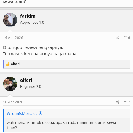
sewa tuan?
faridm
Apprentice 1.0
14 Apr 2026
#16
Ditunggu review lengkapnya...
Termasuk kecepatannya bagaimana.
alfari
R
e
a
alfari
c
t
Beginner 2.0
i
o
n
16 Apr 2026
#17
s
:
WildanIsMe said:
wah menarik untuk dicoba. apakah ada minimum durasi sewa
tuan?