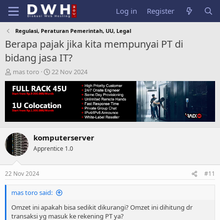
Log in
Register
Regulasi, Peraturan Pemerintah, UU, Legal
Berapa pajak jika kita mempunyai PT di
bidang jasa IT?
T
S
mas toro
22 Nov 2024
h
t
r
a
e
r
a
t
d
d
s
a
t
t
komputerserver
a
e
Apprentice 1.0
r
t
e
22 Nov 2024
#11
r
mas toro said:
Omzet ini apakah bisa sedikit dikurangi? Omzet ini dihitung dr
transaksi yg masuk ke rekening PT ya?