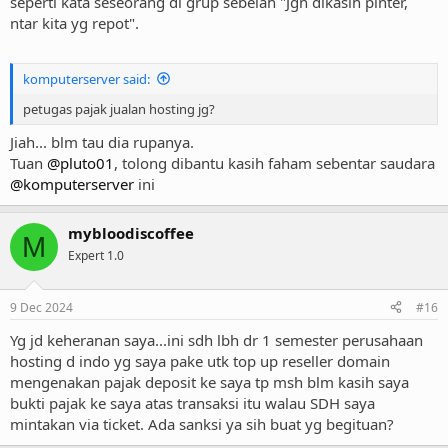
seperti kata seseorang di grup sebelah "Jgn dikasih pinter,
ntar kita yg repot".
komputerserver said:
petugas pajak jualan hosting jg?
Jiah... blm tau dia rupanya.
Tuan
@pluto01
, tolong dibantu kasih faham sebentar saudara
@komputerserver
ini
mybloodiscoffee
M
Expert 1.0
9 Dec 2024
#16
Yg jd keheranan saya...ini sdh lbh dr 1 semester perusahaan
hosting d indo yg saya pake utk top up reseller domain
mengenakan pajak deposit ke saya tp msh blm kasih saya
bukti pajak ke saya atas transaksi itu walau SDH saya
mintakan via ticket. Ada sanksi ya sih buat yg begituan?