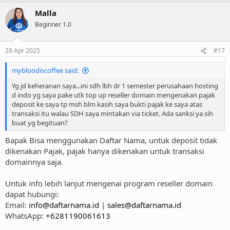
Malla
Beginner 1.0
28 Apr 2025
#17
mybloodiscoffee said:
Yg jd keheranan saya...ini sdh lbh dr 1 semester perusahaan hosting
d indo yg saya pake utk top up reseller domain mengenakan pajak
deposit ke saya tp msh blm kasih saya bukti pajak ke saya atas
transaksi itu walau SDH saya mintakan via ticket. Ada sanksi ya sih
buat yg begituan?
Bapak Bisa menggunakan Daftar Nama, untuk deposit tidak
dikenakan Pajak, pajak hanya dikenakan untuk transaksi
domainnya saja.
Untuk info lebih lanjut mengenai program reseller domain
dapat hubungi:
Email:
info@daftarnama.id
|
sales@daftarnama.id
WhatsApp:
+6281190061613