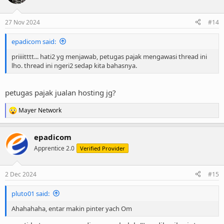
27 Nov 2024
#14
epadicom said:
priiiitttt... hati2 yg menjawab, petugas pajak mengawasi thread ini
lho. thread ini ngeri2 sedap kita bahasnya.
petugas pajak jualan hosting jg?
Mayer Network
R
e
a
epadicom
c
t
Apprentice 2.0
Verified Provider
i
o
n
2 Dec 2024
#15
s
:
pluto01 said:
Ahahahaha, entar makin pinter yach Om