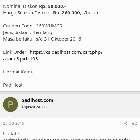
Nominal Diskon
Rp. 50.000,-
Harga Setelah Diskon :
Rp. 260.000,-
/bulan
Coupon Code : 260WHMCS
Jenis diskon : Berulang
Masa berlaku : s/d 31 Oktober 2016
Link Order :
https://cs.padihost.com/cart.php?
a=add&pid=103
Hormat Kami,
PadiHost
padihost.com
P
Apprentice 2.0
25 Oct 2016
#2
Update :
Terimakasih kepada rekan DWH yang sudah antusias order