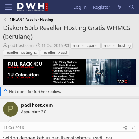
Log in
Register
[ IKLAN ] Reseller Hosting
Diskon 50rb Reseller Hosting Gratis WHMCS
(berulang)
T
S
T
padihost.com
11 Oct 2016
reseller cpanel
reseller hosting
h
t
a
reseller hosting iix
reseller iix ssd
r
a
g
e
r
s
a
t
d
d
s
a
t
t
a
e
Not open for further replies.
r
t
padihost.com
e
P
Apprentice 2.0
r
11 Oct 2016
#1
Seiring dengan kebutuhan lisensi whmcs, PadiHost