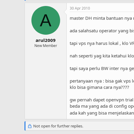
30 Apr 2010
A
master DH minta bantuan nya 
ada salahsatu operator yang b
arul2009
tapi vps nya harus lokal , klo
New Member
nah seperti yag kita ketahui kl
tapi saya perlu BW inter nya g
pertanyaan nya : bisa gak vps 
klo bisa gimana cara nya????
gw pernah dapet openvpn trial 
beda ma yang ada di config o
ada kah yang bisa menjelaskan 
Not open for further replies.