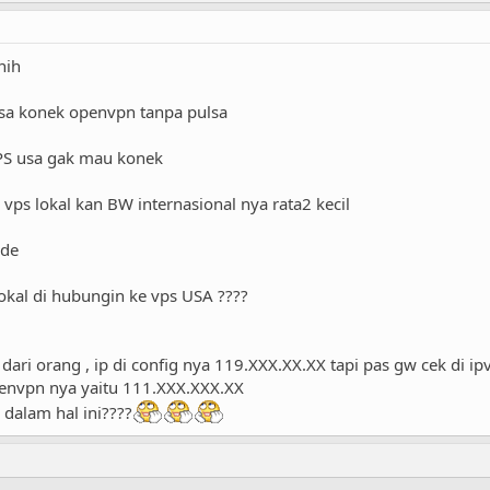
nih
isa konek openvpn tanpa pulsa
 VPS usa gak mau konek
o vps lokal kan BW internasional nya rata2 kecil
ede
lokal di hubungin ke vps USA ????
dari orang , ip di config nya 119.XXX.XX.XX tapi pas gw cek di i
penvpn nya yaitu 111.XXX.XXX.XX
dalam hal ini????