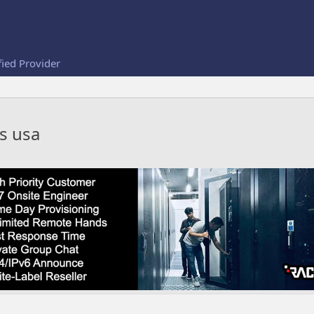
fied Provider
ps usa