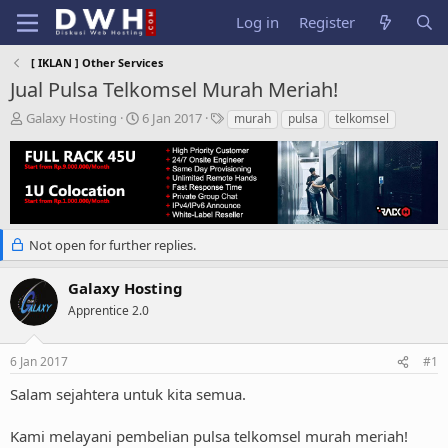
Log in
Register
[ IKLAN ] Other Services
Jual Pulsa Telkomsel Murah Meriah!
T
S
T
Galaxy Hosting
6 Jan 2017
murah
pulsa
telkomsel
h
t
a
r
a
g
e
r
s
a
t
d
d
s
a
t
t
Not open for further replies.
a
e
r
Galaxy Hosting
t
Apprentice 2.0
e
r
6 Jan 2017
#1
Salam sejahtera untuk kita semua.
Kami melayani pembelian pulsa telkomsel murah meriah!