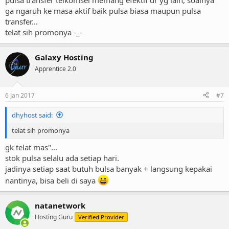
pulsa transfer telkomsel memang efektif dr yg lain, soalnya
ga ngaruh ke masa aktif baik pulsa biasa maupun pulsa
transfer...
telat sih promonya -_-
Galaxy Hosting
Apprentice 2.0
6 Jan 2017
#7
dhyhost said:
telat sih promonya
gk telat mas"...
stok pulsa selalu ada setiap hari.
jadinya setiap saat butuh bulsa banyak + langsung kepakai
nantinya, bisa beli di saya
natanetwork
Hosting Guru
Verified Provider