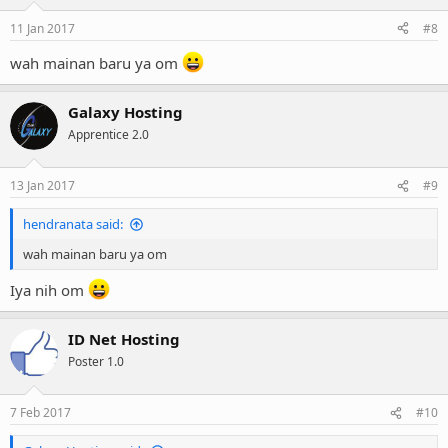
11 Jan 2017
#8
wah mainan baru ya om
Galaxy Hosting
Apprentice 2.0
13 Jan 2017
#9
hendranata said:
wah mainan baru ya om
Iya nih om
ID Net Hosting
Poster 1.0
7 Feb 2017
#10