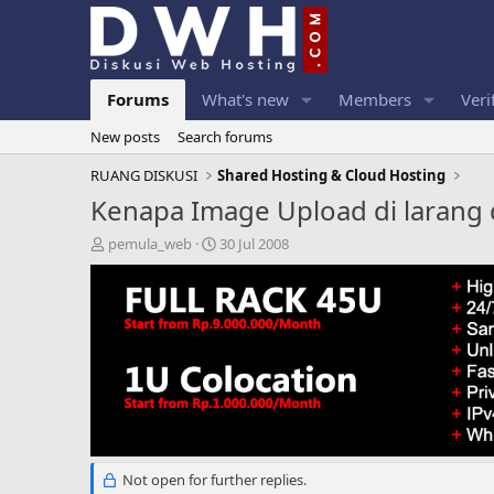
Forums
What's new
Members
Veri
New posts
Search forums
RUANG DISKUSI
Shared Hosting & Cloud Hosting
Kenapa Image Upload di larang 
T
S
pemula_web
30 Jul 2008
h
t
r
a
e
r
a
t
d
d
s
a
t
t
a
e
r
t
e
Not open for further replies.
r