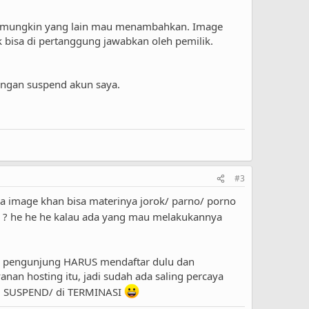
aja, mungkin yang lain mau menambahkan. Image
bisa di pertanggung jawabkan oleh pemilik.
angan suspend akun saya.
#3
a image khan bisa materinya jorok/ parno/ porno
ya ? he he he kalau ada yang mau melakukannya
ya, pengunjung HARUS mendaftar dulu dan
anan hosting itu, jadi sudah ada saling percaya
a di SUSPEND/ di TERMINASI