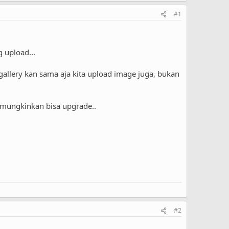
#1
 upload...
gallery kan sama aja kita upload image juga, bukan
emungkinkan bisa upgrade..
#2