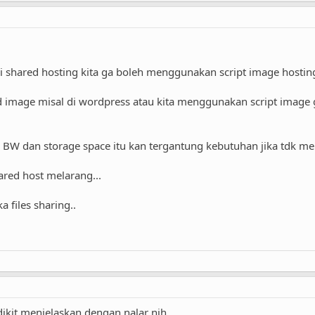
 shared hosting kita ga boleh menggunakan script image hosting
d image misal di wordpress atau kita menggunakan script image 
BW dan storage space itu kan tergantung kebutuhan jika tdk m
ared host melarang...
a files sharing..
ikit menjelaskan dengan nalar nih.