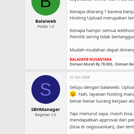
B
Kenapa dilarang ? karena bany
Hosting Upload merupakan te
Balaiweb
Poster 1.0
Kenapa hampir semua webhost
Pemilik sering tidak bertangg
Mudah-mudahan dapat dimenge
BALAIWEB NUSANTARA
Domain Murah Rp 78.900,-
Domain Res
25 Oct 2008
S
Setuju dengan balaiweb. Uploa
. Nah, layanan hosting man
benar-benar kurang kerjaan a
SBHManager
Tapi menurut saya, masih bisa
Beginner 2.0
mendapatkan approval dari pemi
(bisa di negosiasikan), dan te