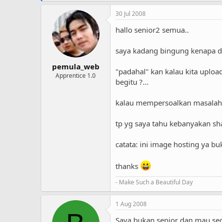
30 Jul 2008
hallo senior2 semua..
saya kadang bingung kenapa di
pemula_web
"padahal" kan kalau kita uploa
Apprentice 1.0
begitu ?...
kalau mempersoalkan masalah 
tp yg saya tahu kebanyakan sh
catata: ini image hosting ya buk
thanks
- Make Such a Beautiful Day
1 Aug 2008
Saya bukan senior dan mau sed