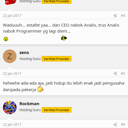
Hosting Guru
Verified Provider
22 Jan 2017
#4
Waduuuh... estafet yaa... dari CEO nabok Analis, trus Analis
nabok Programmer yg lagi diem...
zens
Z
Hosting Guru
Verified Provider
22 Jan 2017
#5
heheehe ada-ada aja, jadi hidup itu lebih enak jadi pengusaha
daripada pekerja
Rockman
Hosting Guru
Verified Provider
22 Jan 2017
#6