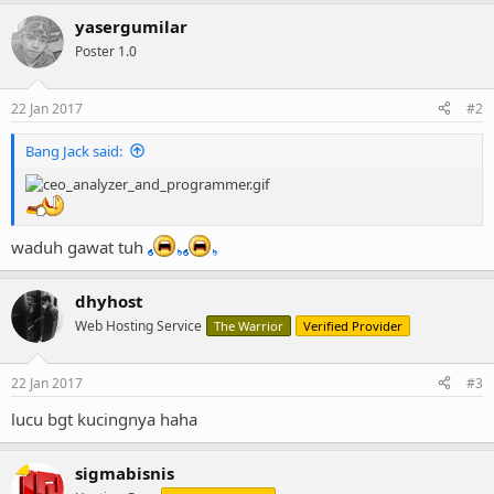
yasergumilar
Poster 1.0
22 Jan 2017
#2
Bang Jack said:
waduh gawat tuh
dhyhost
Web Hosting Service
The Warrior
Verified Provider
22 Jan 2017
#3
lucu bgt kucingnya haha
sigmabisnis