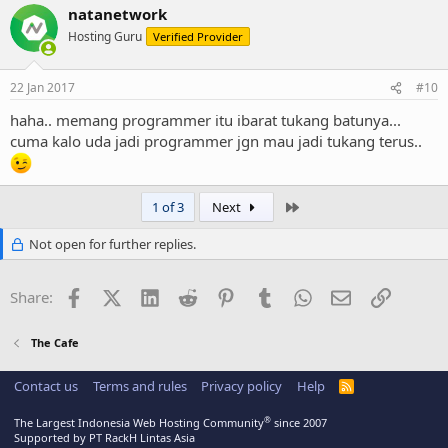
natanetwork
Hosting Guru
Verified Provider
22 Jan 2017
#10
haha.. memang programmer itu ibarat tukang batunya...
cuma kalo uda jadi programmer jgn mau jadi tukang terus..
Last
1 of 3
Next
Not open for further replies.
Facebook
X (Twitter)
LinkedIn
Reddit
Pinterest
Tumblr
WhatsApp
Email
Link
Share:
The Cafe
Contact us
Terms and rules
Privacy policy
Help
R
S
S
®
The Largest Indonesia Web Hosting Community
since 2007
Supported by PT RackH Lintas Asia