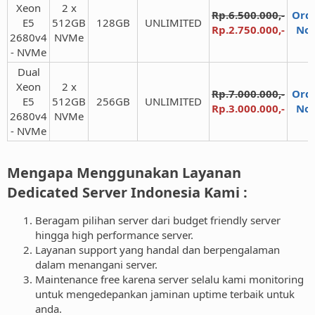
Xeon
2 x
Rp.6.500.000,-
Ord
E5
512GB
128GB​
UNLIMITED​
Rp.2.750.000,-
No
2680v4
NVMe​
- NVMe​
Dual
Xeon
2 x
Rp.7.000.000,-
Ord
E5
512GB
256GB​
UNLIMITED​
Rp.3.000.000,-
No
2680v4
NVMe​
- NVMe​
Mengapa Menggunakan Layanan
Dedicated Server Indonesia Kami :​
Beragam pilihan server dari budget friendly server
hingga high performance server.
Layanan support yang handal dan berpengalaman
dalam menangani server.
Maintenance free karena server selalu kami monitoring
untuk mengedepankan jaminan uptime terbaik untuk
anda.