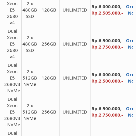
Xeon
2 x
Rp.6.000.000,-
Ord
E5
480GB
128GB​
UNLIMITED​
Rp.2.505.000,-
No
2680
SSD​
v4​
Dual
Xeon
2 x
Rp.6.500.000,-
Ord
E5
480GB
256GB​
UNLIMITED​
Rp.2.750.000,-
No
2680
SSD​
v4​
Dual
Xeon
2 x
Rp.6.000.000,-
Ord
E5
512GB
128GB​
UNLIMITED​
Rp.2.500.000,-
No
2680v3
NVMe​
- NVMe​
Dual
Xeon
2 x
Rp.6.500.000,
-
Ord
E5
512GB
256GB​
UNLIMITED​
Rp.2.750.000,-
No
2680v3
NVMe​
- NVMe​
Dual