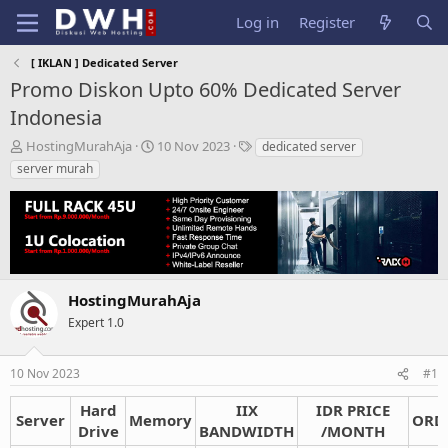
Log in
Register
[ IKLAN ] Dedicated Server
Promo Diskon Upto 60% Dedicated Server
Indonesia
T
S
T
HostingMurahAja
10 Nov 2023
dedicated server
h
t
a
server murah
r
a
g
e
r
s
a
t
d
d
s
a
t
t
a
e
HostingMurahAja
r
Expert 1.0
t
e
r
10 Nov 2023
#1
Hard
IIX
IDR PRICE
Server
Memory
ORD
Drive
BANDWIDTH
/MONTH