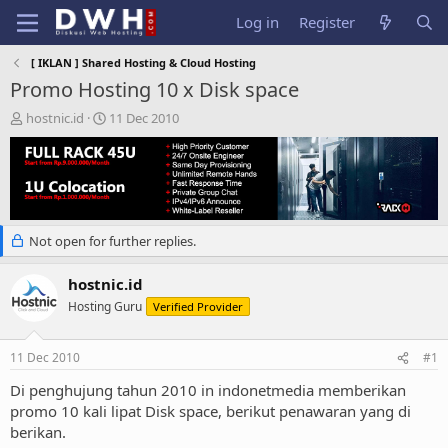
Log in
Register
[ IKLAN ] Shared Hosting & Cloud Hosting
Promo Hosting 10 x Disk space
T
S
hostnic.id
11 Dec 2010
h
t
r
a
e
r
a
t
d
d
s
a
Not open for further replies.
t
t
a
e
r
hostnic.id
t
Hosting Guru
Verified Provider
e
r
11 Dec 2010
#1
Di penghujung tahun 2010 in indonetmedia memberikan
promo 10 kali lipat Disk space, berikut penawaran yang di
berikan.