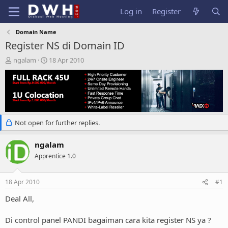
Log in
Register
Domain Name
Register NS di Domain ID
T
S
ngalam
18 Apr 2010
h
t
r
a
e
r
a
t
d
d
s
a
Not open for further replies.
t
t
a
e
r
ngalam
t
Apprentice 1.0
e
r
18 Apr 2010
#1
Deal All,
Di control panel PANDI bagaiman cara kita register NS ya ?