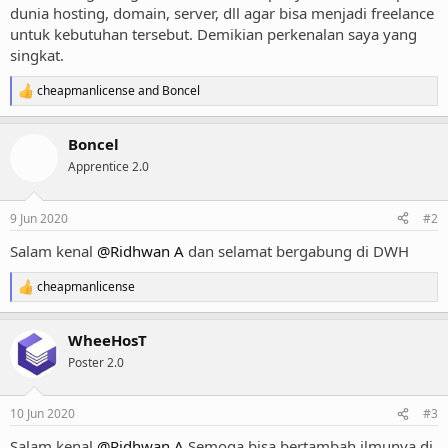
dunia hosting, domain, server, dll agar bisa menjadi freelance
untuk kebutuhan tersebut. Demikian perkenalan saya yang
singkat.
cheapmanlicense
and
Boncel
R
e
a
Boncel
c
t
Apprentice 2.0
i
o
n
9 Jun 2020
#2
s
:
Salam kenal
@Ridhwan A
dan selamat bergabung di DWH
cheapmanlicense
R
e
a
WheeHosT
c
t
Poster 2.0
i
o
n
10 Jun 2020
#3
s
:
Salam kenal
@Ridhwan A
Semoga bisa bertambah ilmunya di