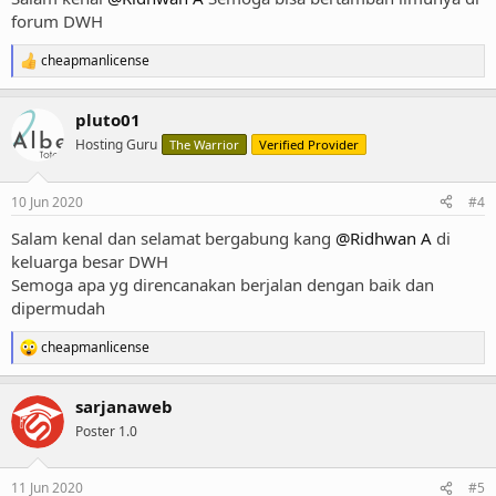
forum DWH
cheapmanlicense
R
e
a
pluto01
c
t
Hosting Guru
The Warrior
Verified Provider
i
o
n
10 Jun 2020
#4
s
:
Salam kenal dan selamat bergabung kang
@Ridhwan A
di
keluarga besar DWH
Semoga apa yg direncanakan berjalan dengan baik dan
dipermudah
cheapmanlicense
R
e
a
sarjanaweb
c
t
Poster 1.0
i
o
n
11 Jun 2020
#5
s