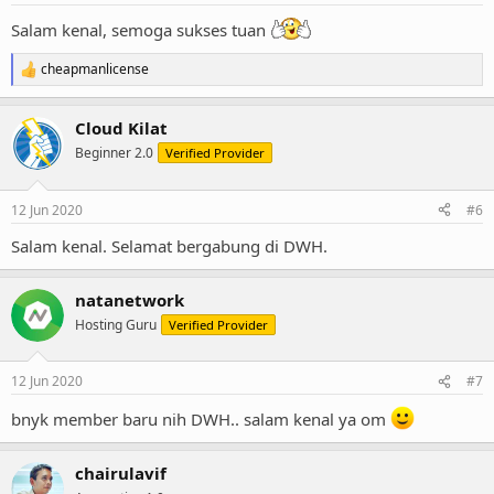
:
Salam kenal, semoga sukses tuan
cheapmanlicense
R
e
a
Cloud Kilat
c
t
Beginner 2.0
Verified Provider
i
o
n
12 Jun 2020
#6
s
:
Salam kenal. Selamat bergabung di DWH.
natanetwork
Hosting Guru
Verified Provider
12 Jun 2020
#7
bnyk member baru nih DWH.. salam kenal ya om
chairulavif