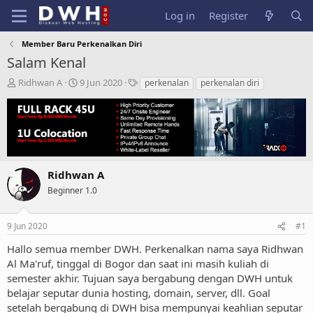
Log in
Register
Member Baru Perkenalkan Diri
Salam Kenal
T
S
T
Ridhwan A
9 Jun 2020
perkenalan
perkenalan diri
h
t
a
r
a
g
e
r
s
a
t
d
d
s
a
t
t
Ridhwan A
a
e
Beginner 1.0
r
t
e
9 Jun 2020
#1
r
Hallo semua member DWH. Perkenalkan nama saya Ridhwan
Al Ma'ruf, tinggal di Bogor dan saat ini masih kuliah di
semester akhir. Tujuan saya bergabung dengan DWH untuk
belajar seputar dunia hosting, domain, server, dll. Goal
setelah bergabung di DWH bisa mempunyai keahlian seputar