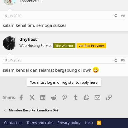
Apprentice 1.0
16 Jun 2020
#8
salam kenal om. semoga sukses
dhyhost
Web Hosting Service
The Warrior
Verified Provider
18 Jun 2020
#9
salam kendal dan selamat bergabung di dwh
You must log in or register to reply here.
Facebook
X (Twitter)
LinkedIn
Reddit
Pinterest
Tumblr
WhatsApp
Email
Link
Share:
Member Baru Perkenalkan Diri
Contact us
Terms and rules
Privacy policy
Help
R
S