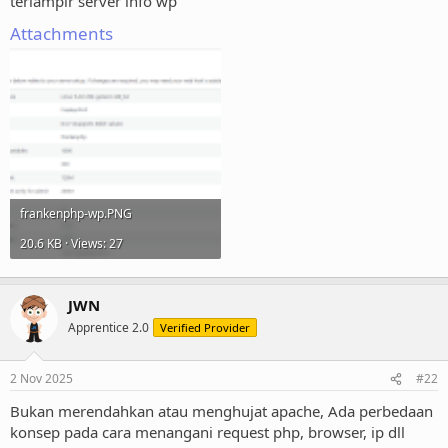
terlampir server info wp
Attachments
frankenphp-wp.PNG
20.6 KB · Views: 27
JWN
Apprentice 2.0
Verified Provider
2 Nov 2025
#22
Bukan merendahkan atau menghujat apache, Ada perbedaan
konsep pada cara menangani request php, browser, ip dll