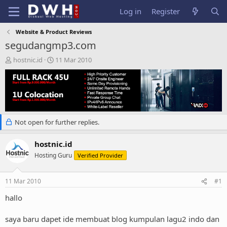
Log in
Register
Website & Product Reviews
segudangmp3.com
T
S
hostnic.id
11 Mar 2010
h
t
r
a
e
r
a
t
d
d
s
a
Not open for further replies.
t
t
a
e
r
hostnic.id
t
Hosting Guru
Verified Provider
e
r
11 Mar 2010
#1
hallo
saya baru dapet ide membuat blog kumpulan lagu2 indo dan